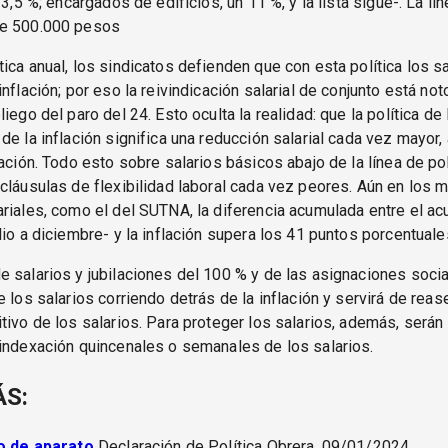
23,5 %; encargados de edificios, un 11 %, y la lista sigue-. La lí
de 500.000 pesos
ica anual, los sindicatos defienden que con esta política los sa
inflación; por eso la reivindicación salarial de conjunto está no
iego del paro del 24. Esto oculta la realidad: que la política de
de la inflación significa una reducción salarial cada vez mayor
lación. Todo esto sobre salarios básicos abajo de la línea de p
cláusulas de flexibilidad laboral cada vez peores. Aún en los 
riales, como el del SUTNA, la diferencia acumulada entre el ac
lio a diciembre- y la inflación supera los 41 puntos porcentuale
 salarios y jubilaciones del 100 % y de las asignaciones social
e los salarios corriendo detrás de la inflación y servirá de reas
tivo de los salarios. Para proteger los salarios, además, serán
indexación quincenales o semanales de los salarios.
ÁS:
ro de aparato
Declaración de Política Obrera, 09/01/2024.