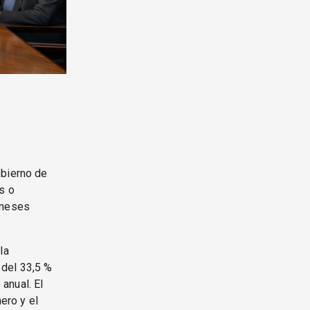
obierno de
s o
 meses
la
 del 33,5 %
anual. El
ero y el