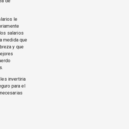
nea de
larios le
toriamente
 los salarios
, a medida que
obreza y que
mejores
uerdo
s.
es invertiria
eguro para el
 necesarias