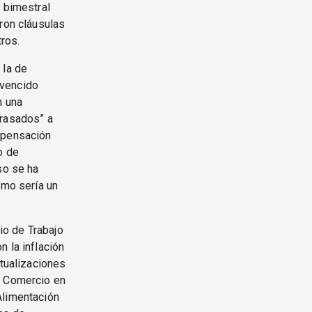
a bimestral
aron cláusulas
tros.
 la de
 vencido
n una
trasados” a
ompensación
o de
so se ha
omo sería un
rio de Trabajo
 la inflación
ctualizaciones
: Comercio en
Alimentación