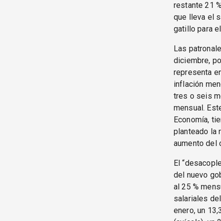
restante 21 %
que lleva el 
gatillo para 
Las patronale
diciembre, p
representa en
inflación men
tres o seis m
mensual. Este
Economía, tie
planteado la 
aumento del c
El “desacople
del nuevo gob
al 25 % mensu
salariales de
enero, un 13,