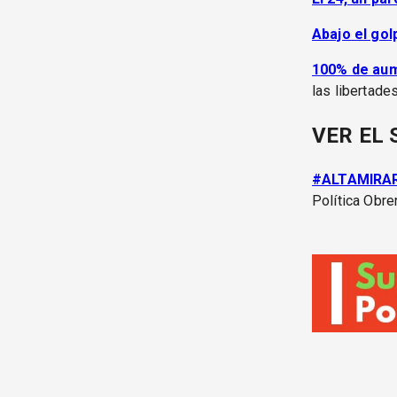
Abajo el gol
100% de aume
las libertade
VER EL 
#ALTAMIRAR
Política Obre