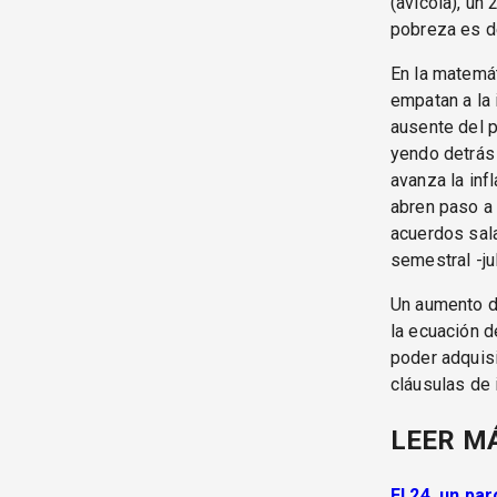
(avícola), un 
pobreza es 
En la matemát
empatan a la 
ausente del pl
yendo detrás 
avanza la inf
abren paso a 
acuerdos sala
semestral -ju
Un aumento de
la ecuación d
poder adquisi
cláusulas de 
LEER M
El 24, un pa