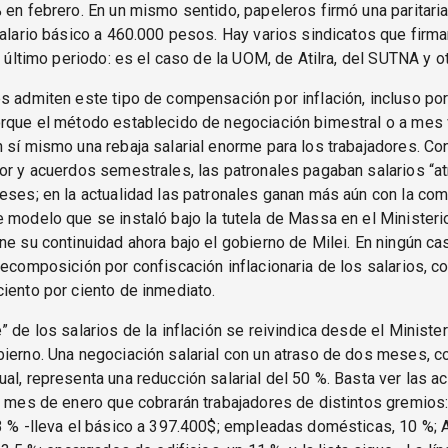
 en febrero. En un mismo sentido, papeleros firmó una paritari
salario básico a 460.000 pesos. Hay varios sindicatos que firm
el último periodo: es el caso de la UOM, de Atilra, del SUTNA y o
s admiten este tipo de compensación por inflación, incluso por
orque el método establecido de negociación bimestral o a mes
 sí mismo una rebaja salarial enorme para los trabajadores. Co
or y acuerdos semestrales, las patronales pagaban salarios “a
eses; en la actualidad las patronales ganan más aún con la c
 modelo que se instaló bajo la tutela de Massa en el Ministeri
ne su continuidad ahora bajo el gobierno de Milei. En ningún ca
recomposición por confiscación inflacionaria de los salarios, c
iento por ciento de inmediato.
” de los salarios de la inflación se reivindica desde el Ministe
ierno. Una negociación salarial con un atraso de dos meses, con
al, representa una reducción salarial del 50 %. Basta ver las a
l mes de enero que cobrarán trabajadores de distintos gremios
3 % -lleva el básico a 397.400$; empleadas domésticas, 10 %; 