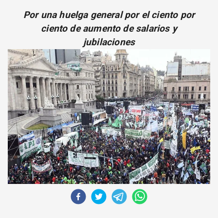
CORREO DE LECTORES
Por una huelga general por el ciento por
DEBATE
ciento de aumento de salarios y
ARCHIVO
jubilaciones
DECLARACIONES
OPINIÓN
ALTAMIRA RESPONDE
Política Obrera Revista
CONTACTO