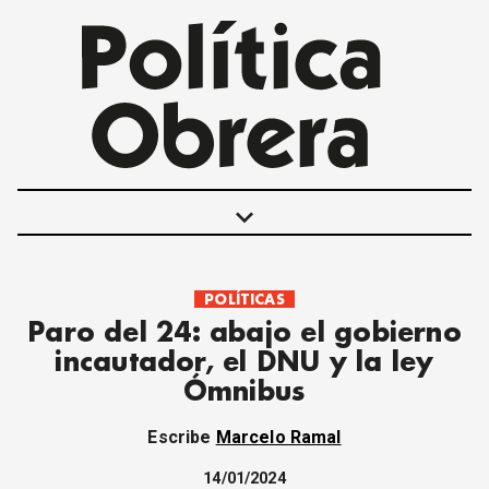
keyboard_arrow_down
POLÍTICAS
POLÍTICAS
Paro del 24: abajo el gobierno
INTERNACIONALES
incautador, el DNU y la ley
MOVIMIENTO OBRERO
Ómnibus
MUJER
ECONOMÍA
Escribe
Marcelo Ramal
SOCIEDAD Y CULTURA
JUVENTUD
14/01/2024