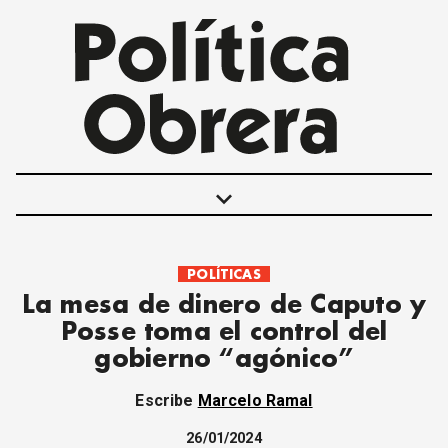
keyboard_arrow_down
POLÍTICAS
POLÍTICAS
La mesa de dinero de Caputo y
INTERNACIONALES
Posse toma el control del
MOVIMIENTO OBRERO
gobierno “agónico”
MUJER
ECONOMÍA
Escribe
Marcelo Ramal
SOCIEDAD Y CULTURA
JUVENTUD
26/01/2024