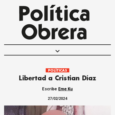
keyboard_arrow_down
POLÍTICAS
POLÍTICAS
Libertad a Cristian Díaz
INTERNACIONALES
MOVIMIENTO OBRERO
Escribe
Eme Ku
MUJER
ECONOMÍA
27/02/2024
SOCIEDAD Y CULTURA
JUVENTUD