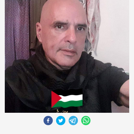
CORREO DE LECTORES
DEBATE
ARCHIVO
DECLARACIONES
OPINIÓN
ALTAMIRA RESPONDE
Política Obrera Revista
CONTACTO