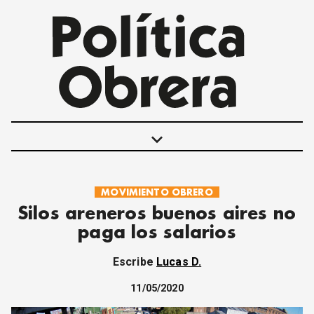
keyboard_arrow_down
MOVIMIENTO OBRERO
POLÍTICAS
Silos areneros buenos aires no
INTERNACIONALES
paga los salarios
MOVIMIENTO OBRERO
MUJER
Escribe
Lucas D.
ECONOMÍA
SOCIEDAD Y CULTURA
11/05/2020
JUVENTUD