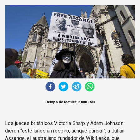
CORREO DE LECTORES
DEBATE
ARCHIVO
DECLARACIONES
OPINIÓN
ALTAMIRA RESPONDE
Política Obrera Revista
CONTACTO
Tiempo de lectura: 2 minutos
Los jueces británicos Victoria Sharp y Adam Johnson
dieron “este lunes un respiro, aunque parcial”, a Julian
Assange, el australiano fundador de WikiLeaks, que