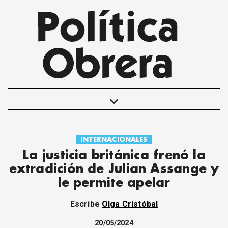
keyboard_arrow_down
INTERNACIONALES
POLÍTICAS
La justicia británica frenó la
INTERNACIONALES
extradición de Julian Assange y
MOVIMIENTO OBRERO
le permite apelar
MUJER
ECONOMÍA
Escribe
Olga Cristóbal
SOCIEDAD Y CULTURA
JUVENTUD
20/05/2024