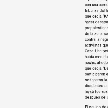
con una acred
tribunas del 
que decía “K
hacer desapa
propalestinos
de la zona se
contra la neg
activistas qu
Gaza. Una pet
había crecido
noche, alrede
que decía “De
participaron 
se taparon la
disidentes er
hiyab fue aca
después de in
El equipo de