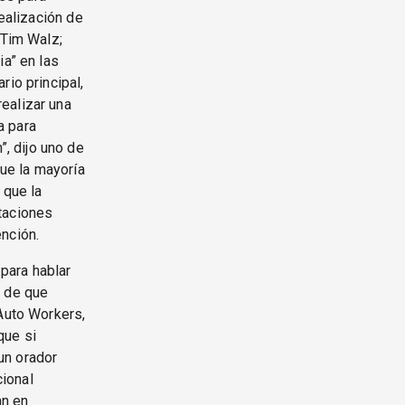
realización de
 Tim Walz;
ia” en las
rio principal,
ealizar una
a para
, dijo uno de
ue la mayoría
 que la
taciones
nción.
para hablar
n de que
 Auto Workers,
que si
un orador
ional
an en