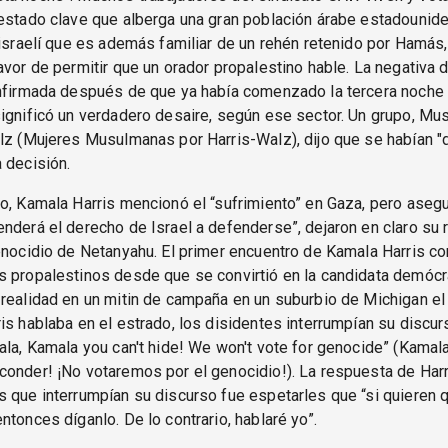
estado clave que alberga una gran población árabe estadounid
 israelí que es además familiar de un rehén retenido por Hamás
avor de permitir que un orador propalestino hable. La negativa
onfirmada después de que ya había comenzado la tercera noche 
significó un verdadero desaire, según ese sector. Un grupo, M
lz (Mujeres Musulmanas por Harris-Walz), dijo que se habían "d
 decisión.
o, Kamala Harris mencionó el “sufrimiento” en Gaza, pero aseg
nderá el derecho de Israel a defenderse”, dejaron en claro su 
enocidio de Netanyahu. El primer encuentro de Kamala Harris co
s propalestinos desde que se convirtió en la candidata demócr
realidad en un mitin de campaña en un suburbio de Michigan el
is hablaba en el estrado, los disidentes interrumpían su discur
ala, Kamala you can't hide! We won't vote for genocide” (Kamala
onder! ¡No votaremos por el genocidio!). La respuesta de Harr
 que interrumpían su discurso fue espetarles que “si quieren 
ntonces díganlo. De lo contrario, hablaré yo”.