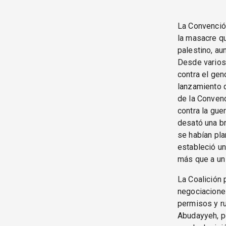
La Convenció
la masacre qu
palestino, au
Desde varios
contra el gen
lanzamiento 
de la Convenc
contra la gue
desató una br
se habían pla
estableció un
más que a un 
La Coalición 
negociaciones
permisos y ru
Abudayyeh, po