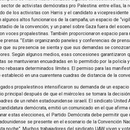
 sector de activistas demócratas pro Palestina: entre ellas, la 
do de los activistas con Harris y el candidato a vicepresidente
 algunos altos funcionarios de la campaña; un espacio de “vigil
stadio de la convención; y un panel sobre Gaza fuera del escena
on voces propalestinas. También proporcionaron espacio para r
de prensa. “Están organizando paneles y conferencias de prens
e que su presencia se sienta y que sus demandas se conozcan”
dores. Según algunos medios, esas concesiones garantizaron q
tas se mantuvieran encuadradas en lo permitido por la policía y
no rebasara determinados límites. El permiso para las manifes
 estableció en una cuarentena cuadras de distancia de la conve
egados propalestinos intensificaron su demanda de un espacio 
io principal después de que el miércoles se tomara la decisió
padres de un rehén estadounidense israelí. El sindicato United
candidatura demócrata, emitió un comunicado en el que afirma 
nar estas elecciones, el Partido Demócrata debe permitir que 
tadounidense se presente en el escenario de la Convención Nac
ta noche”. Muchos trabajadores del sindicato UAW viven y vot