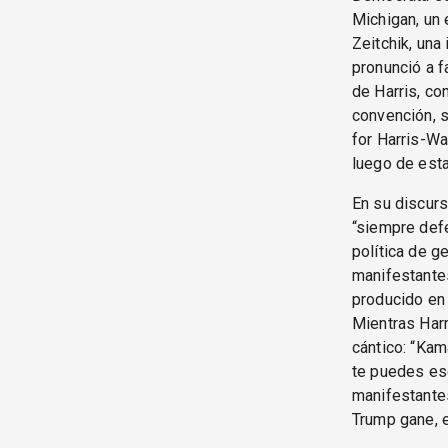
Michigan, un 
Zeitchik, una
pronunció a f
de Harris, c
convención, 
for Harris-Wa
luego de esta
En su discurs
“siempre defe
política de g
manifestante
producido en 
Mientras Harr
cántico: “Kam
te puedes esc
manifestantes
Trump gane, e