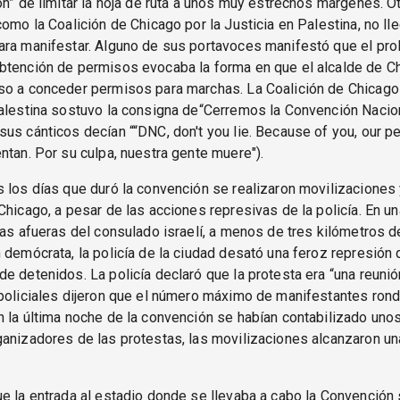
ón” de limitar la hoja de ruta a unos muy estrechos márgenes. 
como la Coalición de Chicago por la Justicia en Palestina, no lle
ara manifestar. Alguno de sus portavoces manifestó que el pr
btención de permisos evocaba la forma en que el alcalde de Ch
so a conceder permisos para marchas. La Coalición de Chicago 
Palestina sostuvo la consigna de“Cerremos la Convención Nacio
us cánticos decían ““DNC, don't you lie. Because of you, our p
ntan. Por su culpa, nuestra gente muere").
 los días que duró la convención se realizaron movilizaciones 
Chicago, a pesar de las acciones represivas de la policía. En u
las afueras del consulado israelí, a menos de tres kilómetros d
 demócrata, la policía de la ciudad desató una feroz represión
e detenidos. La policía declaró que la protesta era “una reunión
policiales dijeron que el número máximo de manifestantes rond
 la última noche de la convención se habían contabilizado unos
anizadores de las protestas, las movilizaciones alcanzaron u
e la entrada al estadio donde se llevaba a cabo la Convención 