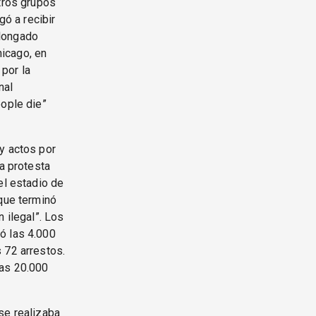
Otros grupos
gó a recibir
olongado
icago, en
por la
nal
eople die”
y actos por
na protesta
el estadio de
 que terminó
 ilegal”. Los
ó las 4.000
 72 arrestos.
nas 20.000
se realizaba