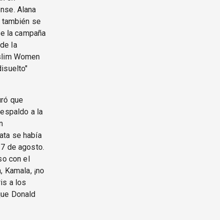
ense. Alana
, también se
 de la campaña
de la
uslim Women
isuelto"
uró que
respaldo a la
n
ata se había
 7 de agosto.
so con el
, Kamala, ¡no
is a los
que Donald