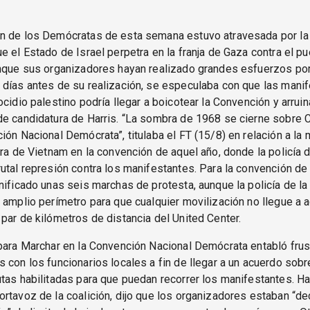
n de los Demócratas de esta semana estuvo atravesada por la
e el Estado de Israel perpetra en la franja de Gaza contra el p
nque sus organizadores hayan realizado grandes esfuerzos por 
 días antes de su realización, se especulaba con que las mani
ocidio palestino podría llegar a boicotear la Convención y arruin
de candidatura de Harris. “La sombra de 1968 se cierne sobre 
ión Nacional Demócrata”, titulaba el FT (15/8) en relación a la
rra de Vietnam en la convención de aquel año, donde la policía 
utal represión contra los manifestantes. Para la convención de
nificado unas seis marchas de protesta, aunque la policía de la
 amplio perímetro para que cualquier movilización no llegue a 
par de kilómetros de distancia del United Center.
para Marchar en la Convención Nacional Demócrata entabló frus
 con los funcionarios locales a fin de llegar a un acuerdo sobr
tas habilitadas para que puedan recorrer los manifestantes. H
rtavoz de la coalición, dijo que los organizadores estaban “