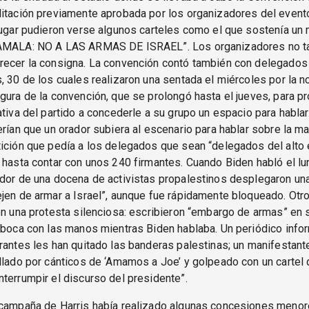
itación previamente aprobada por los organizadores del evento
lugar pudieron verse algunos carteles como el que sostenía un
AMALA: NO A LAS ARMAS DE ISRAEL”. Los organizadores no ta
recer la consigna. La convención contó también con delegado
, 30 de los cuales realizaron una sentada el miércoles por la 
gura de la convención, que se prolongó hasta el jueves, para pr
ativa del partido a concederle a su grupo un espacio para hablar
erían que un orador subiera al escenario para hablar sobre la m
ición que pedía a los delegados que sean “delegados del alto 
 hasta contar con unos 240 firmantes. Cuando Biden habló el lu
dor de una docena de activistas propalestinos desplegaron un
jen de armar a Israel”, aunque fue rápidamente bloqueado. Ot
en una protesta silenciosa: escribieron “embargo de armas” en
 boca con las manos mientras Biden hablaba. Un periódico infor
rantes les han quitado las banderas palestinas; un manifestant
llado por cánticos de ‘Amamos a Joe’ y golpeado con un cartel
terrumpir el discurso del presidente”.
 campaña de Harris había realizado algunas concesiones menor