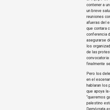
contener a un
un breve salu
reuniones con
afueras del e
que contara c
conferencia 
asegurarse d
los organiza
de las protes
convocatoria 
finalmente se
Pero los del
en el escenar
hablaran los 
que apoya la 
“queremos ga
palestino es
Demócrata es