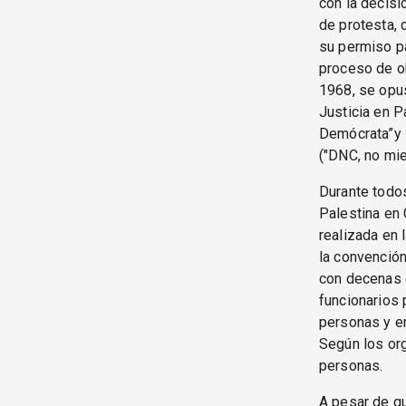
con la decisi
de protesta, 
su permiso p
proceso de o
1968, se opu
Justicia en 
Demócrata”y s
("DNC, no mie
Durante todos
Palestina en 
realizada en 
la convención
con decenas d
funcionarios 
personas y en
Según los org
personas.
A pesar de qu