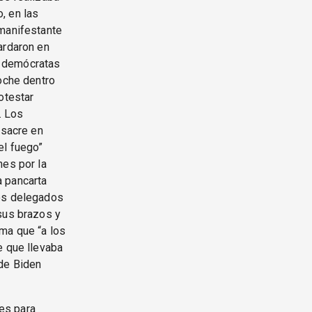
, en las
 manifestante
rdaron en
s demócratas
noche dentro
otestar
. Los
asacre en
el fuego”
nes por la
a pancarta
ros delegados
 sus brazos y
ma que “a los
e que llevaba
 de Biden
es para