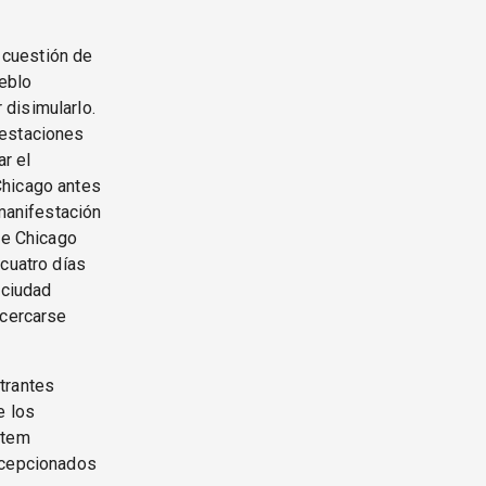
 cuestión de
ueblo
disimularlo.
festaciones
ar el
Chicago antes
 manifestación
de Chicago
 cuatro días
 ciudad
acercarse
trantes
e los
atem
decepcionados