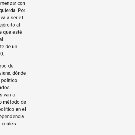
comenzar con
quierda. Por
va a ser el
jército al
de que esté
al
nte de un
0.
enso de
viana, dónde
 político
gados
s van a
mo método de
olítico en el
ndependencia
y cuáles