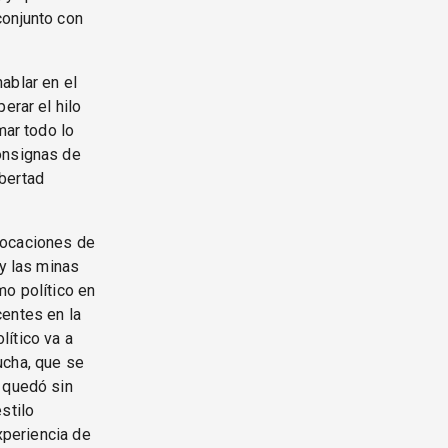
conjunto con
ablar en el
erar el hilo
mar todo lo
onsignas de
ibertad
vocaciones de
 y las minas
mo político en
centes en la
lítico va a
ucha, que se
e quedó sin
stilo
experiencia de