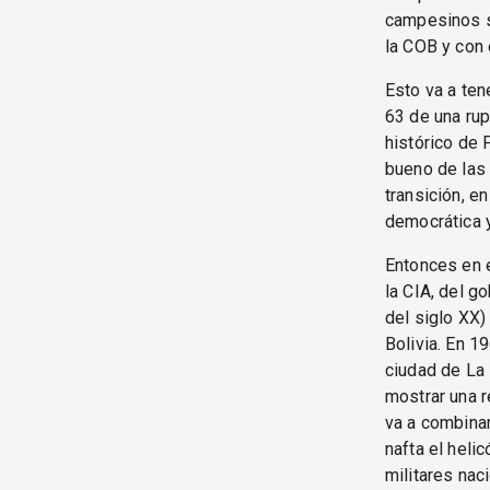
campesinos si
la COB y con 
Esto va a ten
63 de una rup
histórico de 
bueno de las 
transición, en
democrática y
Entonces en 
la CIA, del g
del siglo XX)
Bolivia. En 1
ciudad de La 
mostrar una r
va a combinar
nafta el heli
militares nac