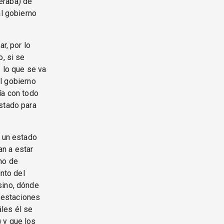
eraba) de
al gobierno
r, por lo
o, si se
 lo que se va
el gobierno
ía con todo
estado para
r un estado
an a estar
no de
unto del
sino, dónde
ifestaciones
les él se
 y que los