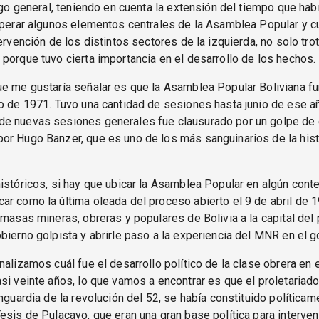
algo general, teniendo en cuenta la extensión del tiempo que hab
uperar algunos elementos centrales de la Asamblea Popular y cu
tervención de los distintos sectores de la izquierda, no solo trot
porque tuvo cierta importancia en el desarrollo de los hechos.
e me gustaría señalar es que la Asamblea Popular Boliviana fu
o de 1971. Tuvo una cantidad de sesiones hasta junio de ese añ
e nuevas sesiones generales fue clausurado por un golpe de
or Hugo Banzer, que es uno de los más sanguinarios de la hist
istóricos, si hay que ubicar la Asamblea Popular en algún conte
r como la última oleada del proceso abierto el 9 de abril de 
 masas mineras, obreras y populares de Bolivia a la capital del 
bierno golpista y abrirle paso a la experiencia del MNR en el g
nalizamos cuál fue el desarrollo político de la clase obrera en 
si veinte años, lo que vamos a encontrar es que el proletariad
anguardia de la revolución del 52, se había constituido políticam
esis de Pulacayo, que eran una gran base política para interveni