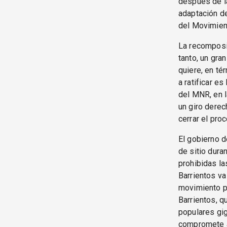
después de l
adaptación de
del Movimient
La recomposic
tanto, un gra
quiere, en té
a ratificar es
del MNR, en l
un giro derec
cerrar el pro
El gobierno d
de sitio dura
prohibidas la
Barrientos va
movimiento po
Barrientos, q
populares gig
compromete a 