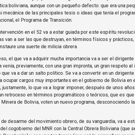
ítica boliviana, aunque con un pequeño defecto: que era una pe
si mecánica de las principales tesis o ideas que tenía el progr
acional, el Programa de Transición.
ntervención en el 52 va a estar guiada por este espíritu revoluci
 van a ser las que destruyan, en términos físicos y prácticos,
instaure una suerte de milicia obrera.
so, el que va a adquirir mucha importancia va a ser el dirigent
a venía, previamente, con una gran impronta, un gran respeto al i
que va a dar un salto político. Se va a convertir en un dirigente
 a ocupar cargos muy importantes en el gobierno de Bolivia en
 justamente, lo que va a lograr imponer, después de unos años
n retroceso en términos programáticos o teóricos, que es que
 Minera de Bolivia, voten un nuevo programa, desconociendo l
 de desarme del movimiento obrero, de su vanguardia, va a est
n del cogobierno del MNR con la Central Obrera Boliviana (que s