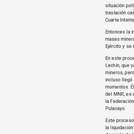
situación pol
traslación ca
Cuarta Intern
Entonces la i
masas mineras
Ejército y se 
En este proce
Lechín, que y
mineros, pero 
incluso llegó
momentos. Él,
del MNR, es u
la Federación
Pulacayo.
Este proceso
la liquidació