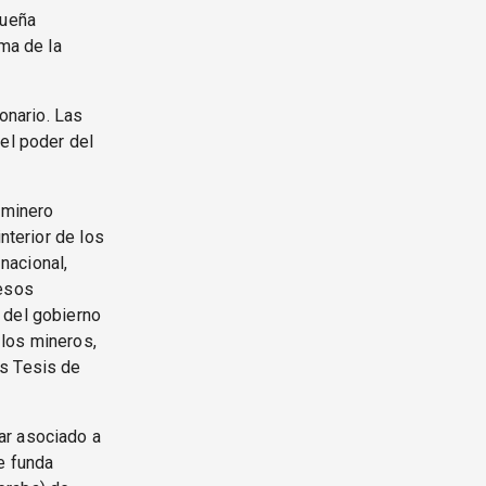
queña
ama de la
onario. Las
 el poder del
e minero
nterior de los
 nacional,
 esos
 del gobierno
 los mineros,
as Tesis de
ar asociado a
e funda