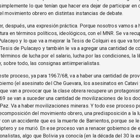
mplemente lo que tenían que hacer era dejar de participar en 
el movimiento obrero en distintas instancias de debate.
er, después, una expresión práctica. Porque nosotros vamos a h
tura en términos políticos, ideológicos, con el MNR. Se va recup
Pulacayo y lo que va a mejorar la Tesis de Colquiri es que va to
Tesis de Pulacayo y también le va a agregar una cantidad de c
 términos de lucha por el salario, lucha por las condiciones, la l
, sobre todo, las consignas antiimperialistas.
este proceso, ya para 1967/68, va a haber una cantidad de pro
obierno (el asesinato del Che Guevara, los asesinatos en Catavi
 que van a provocar que la clase obrera recupere un protagonis
969 se van a suceder una cantidad de movilizaciones de los do
Paz. Va a haber movilizaciones mineras. Y todo ese proceso po
ecomposición del movimiento obrero, una predisposición a la l
 con un accidente que es la muerte de Barrientos, porque se l
cóptero y se murió. En ese proceso van a renacer gobiernos de e
ionalistas, algo que Bolivia ya conocía (en la década del 30 la 