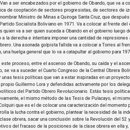
. Van a ser encabezados por el gobierno de Obando, que va a 
tica de cooptación de sectores progresistas, de sectores de iz
 nombrar Ministro de Minas a Quiroga Santa Cruz, que después 
Partido Socialista Boliviano en 1971. Va a colocar al frente del e
s quien va a ser quien suceda a Obando en el gobierno luego 
ro a la derecha e intentara imponer una cantidad de represiones 
rero. Una asonada golpista fallida va a colocar a Torres al fre
, una huelga general que lo va a catapultar al gobierno para 197
 este proceso, entre el ascenso de Obando, su caída y el asc
, se va a suceder el Cuarto Congreso de la Central Obrera Boli
r unas tesis políticas que van a estar inspiradas en un proyecto
l propio Guillermo Lora y defendidas activamente por los dele
políticos del Partido Obrero Revolucionario. Estás tesis política
uevamente, el mismo método de las Tesis de Pulacayo, el mis
Colquiri que es el de colocar una caracterización del momento p
rolla la lucha contra el gobierno, plantear la necesidad de la i
a clase obrera, sacar una conclusión sobre la Revolución del 52 
tivos del fracaso de la posiciones de la clase obrera en ella y,