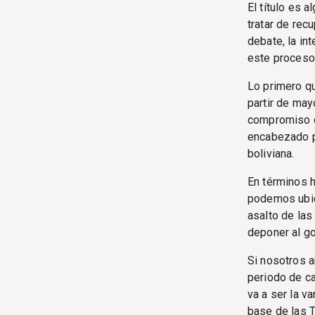
El título es 
tratar de rec
debate, la in
este proceso 
Lo primero qu
partir de may
compromiso d
encabezado p
boliviana.
En términos h
podemos ubica
asalto de las
deponer al go
Si nosotros a
periodo de ca
va a ser la v
base de las T