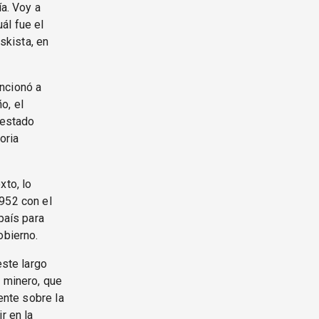
ía. Voy a
ál fue el
skista, en
ncionó a
o, el
 estado
oria
xto, lo
1952 con el
país para
obierno.
este largo
o minero, que
ente sobre la
r en la