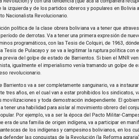
a Revolución) y con una tendencia (que acá la compañera recup
 la izquierda y de los partidos obreros y populares en Bolivia 
o Nacionalista Revolucionario.
ión política de la clase obrera boliviana va a tener que atravesa
n período de derrotas. Va a tener una primera expresión de nuev
rminos programáticos, con las Tesis de Colquiri, de 1963, dónde
 la Tesis de Pulacayo y se va a legitimar la ruptura política con 
a previa del golpe de estado de Barrientos. Si bien el MNR ven
hista, igualmente el imperialismo venía tramando un golpe de 
ceso revolucionario.
e Barrientos va a ser completamente sanguinario, va a instaura
nte tres años, en el cual van a estar prohibidos los sindicatos, v
s movilizaciones y toda demostración independiente. El gobier
 a tener una habilidad para aislar al movimiento obrero del conj
pular. Por ejemplo, va a ser la época del Pacto Militar-Campe
ue era de una familia de origen indígena, va a participar en man
antescas de los indígenas y campesinos bolivianos, en los cuá
defender las conquistas de la Revolución (la Reforma agraria)