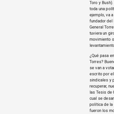
Toro y Bush)
toda una polí
ejemplo, va a
fundador del 
General Torre
tuviera un gi
movimiento ob
levantamiento
¿Qué pasa en
Torres? Bueno
se van a vota
escrito por e
sindicales y 
recuperar, n
las Tesis de 
cual se desar
política de l
fueron los mo