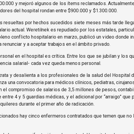
0.000 y mejoró algunos de los ítems reclamados. Actualmente 
adores del hospital rondan entre $900.000 y $1.300.000.
s resueltas por hechos sucedidos siete meses más tarde llegan
alario actual. Weretilnek es repudiado por los estatales, partic
pleno conflicto hospitalario en marzo, publicó un video donde in
a renunciar y a aceptar trabajos en el ámbito privado.
rsonal en el hospital es crítica. Entre los que se jubilan y los qu
ciencia salarial- cada vez queda menos personal.
rata y desalienta a los profesionales de la salud del Hospital d
nza una convocatoria para médicos clínicos, pediatras, cirujano
n el compromiso de salarios de 3,5 millones de pesos, contabi
e entre 4 y 5 guardias médicas, y el adicional por “arraigo” que
quileres durante el primer año de radicación.
ncionados hay cinco enfermeros contratados que temen que no 