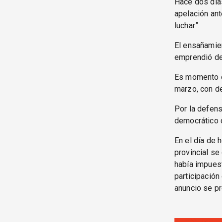
Hace dos días
apelación ant
luchar”.
El ensañamien
emprendió des
Es momento 
marzo, con de
Por la defens
democrático 
En el día de 
provincial s
había impuest
participación
anuncio se p