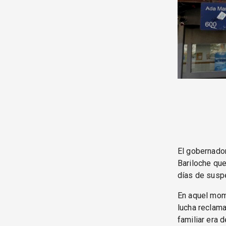
El gobernado
Bariloche que
días de suspe
En aquel mom
lucha reclam
familiar era 