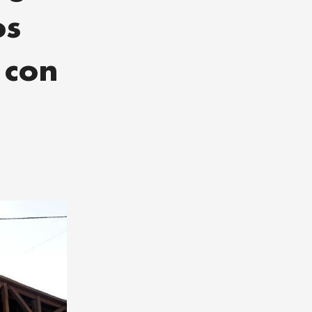
os
 con