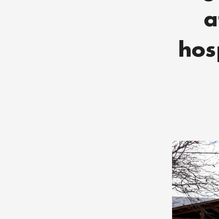
a
hos