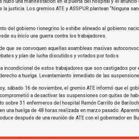
 hubo una manifestación en la puerta del hospital y el anuncio
e la justicia. Los gremios ATE y ASSPUR plantean “Ninguna san
to del gobierno rionegrino lo exhibe alineado al gobierno naci
de su inicio una guerra contra los trabajadores.
de que se convoquen aquellas asambleas masivas autoconvo
bates y plan de lucha discutidos y votados por todos.
a incondicional de estos trabajadores que son castigados por e
derecho a huelga. Levantamiento inmediato de las suspensione
hoy, sábado 16 de noviembre, el gremio ATE informó que el gob
e comprometió a desactivar las suspensiones con quitas de ha
o sobre 31 enfermeros del hospital Ramón Carrillo de Bariloch
 en una huelga de 48 horas realizada en marzo pasado. Aparen
roduce después de una reunión de ATE con el gobernador en Bu