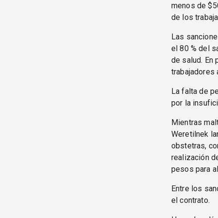
menos de $50
de los trabaj
Las sancione
el 80 % del s
de salud. En 
trabajadores 
La falta de pe
por la insufi
Mientras malt
Weretilnek la
obstetras, co
realización d
pesos para al
Entre los sa
el contrato.