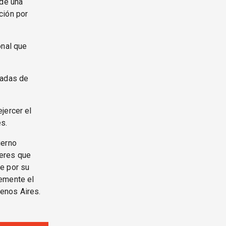
 de una
ción por
onal que
cadas de
jercer el
s.
ierno
beres que
e por su
temente el
enos Aires.