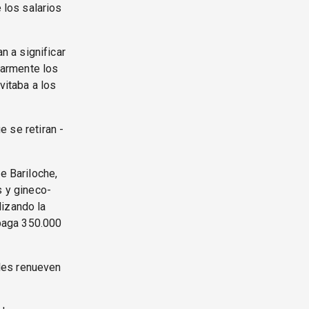
los salarios
 a significar
ularmente los
vitaba a los
e se retiran -
e Bariloche,
s y gineco-
lizando la
 paga 350.000
les renueven