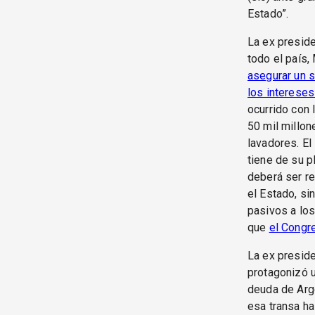
Estado”.
La ex preside
todo el país,
asegurar un s
los intereses
ocurrido con 
50 mil millon
lavadores. El
tiene de su 
deberá ser re
el Estado, si
pasivos a lo
que
el Congre
La ex preside
protagonizó 
deuda de Arge
esa transa ha