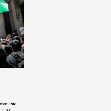
“solamente
scató el