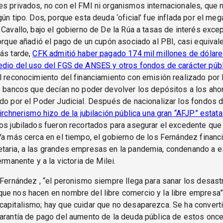
s privados, no con el FMI ni organismos internacionales, que 
gún tipo. Dos, porque esta deuda ‘oficial’ fue inflada por el meg
 Cavallo, bajo el gobierno de De la Rúa a tasas de interés exc
porque añadió el pago de un cupón asociado al PBI, casi equivale
ás tarde,
CFK admitió haber pagado 174 mil millones de dólare
edio del uso del FGS de ANSES y otros fondos de carácter púb
l reconocimiento del financiamiento con emisión realizado por
s bancos que decían no poder devolver los depósitos a los aho
do por el Poder Judicial. Después de nacionalizar los fondos 
kirchnerismo hizo de la jubilación pública una gran “AFJP” estata
os jubilados fueron recortados para asegurar el excedente que 
Ya más cerca en el tiempo, el gobierno de los Fernández financi
taria, a las grandes empresas en la pandemia, condenando a e
ermanente y a la victoria de Milei.
 Fernández , “el peronismo siempre llega para sanar los desast
e nos hacen en nombre del libre comercio y la libre empresa”.
apitalismo; hay que cuidar que no desaparezca. Se ha converti
garantía de pago del aumento de la deuda pública de estos on