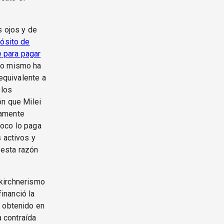
s ojos y de
pósito de
e para pagar
Lo mismo ha
 equivalente a
 los
ón que Milei
lamente
poco lo paga
 activos y
 esta razón
l kirchnerismo
inanció la
r obtenido en
a contraída