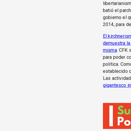
libertarianis
batió el parc
gobierno el 
2014, para de
El kirchneris
demuestra la 
misma
. CFK 
para poder co
política. Como
establecido q
Las actividad
gigantesco i