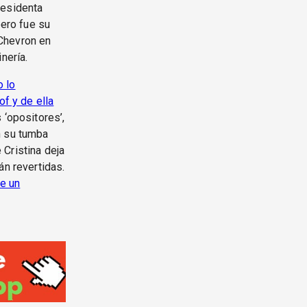
residenta
pero fue su
Chevron en
nería.
o lo
of y de ella
 ‘opositores’,
n su tumba
e Cristina deja
án revertidas.
de un