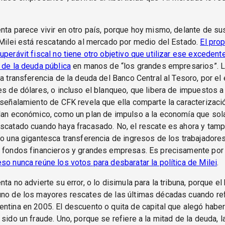
nta parece vivir en otro país, porque hoy mismo, delante de su
 Milei está rescatando al mercado por medio del Estado.
El pro
uperávit fiscal no tiene otro objetivo que utilizar ese excedent
 de la deuda pública
en manos de “los grandes empresarios”. 
la transferencia de la deuda del Banco Central al Tesoro, por el
es de dólares, o incluso el blanqueo, que libera de impuestos a
 señalamiento de CFK revela que ella comparte la caracterizaci
plan económico, como un plan de impulso a la economía que so
scatado cuando haya fracasado. No, el rescate es ahora y tam
no una gigantesca transferencia de ingresos de los trabajadores
s fondos financieros y grandes empresas. Es precisamente por
so nunca reúne los votos para desbaratar la política de Milei
.
nta no advierte su error, o lo disimula para la tribuna, porque e
uno de los mayores rescates de las últimas décadas cuando ref
ntina en 2005. El descuento o quita de capital que alegó habe
 sido un fraude. Uno, porque se refiere a la mitad de la deuda, l