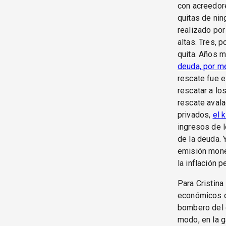
con acreedore
quitas de nin
realizado por
altas. Tres, 
quita. Años m
deuda, por m
rescate fue e
rescatar a lo
rescate avala
privados,
el 
ingresos de l
de la deuda. 
emisión mone
la inflación p
Para Cristina
económicos qu
bombero del c
modo, en la 