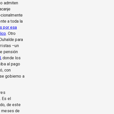
no admiten
acanje
epcionalmente
nte a toda la
s por esa
lico
. Otro
 Duhalde para
rristas –un
de pensión
l
, donde los
iba al pago
ó, con
se gobierno a
res
 Es el
do, de este
ce meses de