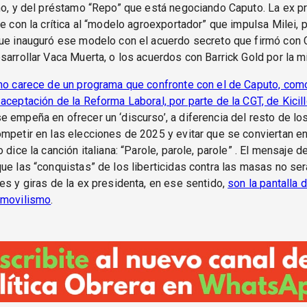
mo, y del préstamo “Repo” que está negociando Caputo. La ex p
he con la crítica al “modelo agroexportador” que impulsa Milei, 
que inauguró ese modelo con el acuerdo secreto que firmó con 
sarrollar Vaca Muerta, o los acuerdos con Barrick Gold por la mi
mo carece de un programa que confronte con el de Caputo, com
aceptación de la Reforma Laboral, por parte de la CGT, de Kicill
se empeña en ofrecer un ‘discurso’, a diferencia del resto de los
mpetir en las elecciones de 2025 y evitar que se conviertan e
 dice la canción italiana: “Parole, parole, parole” . El mensaje d
ue las “conquistas” de los liberticidas contra las masas no ser
es y giras de la ex presidenta, en ese sentido,
son la pantalla 
nmovilismo
.