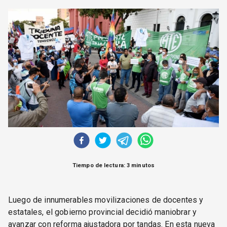
CORREO DE LECTORES
DEBATE
ARCHIVO
DECLARACIONES
OPINIÓN
ALTAMIRA RESPONDE
Política Obrera Revista
CONTACTO
Tiempo de lectura: 3 minutos
Luego de innumerables movilizaciones de docentes y
estatales, el gobierno provincial decidió maniobrar y
avanzar con reforma ajustadora por tandas. En esta nueva