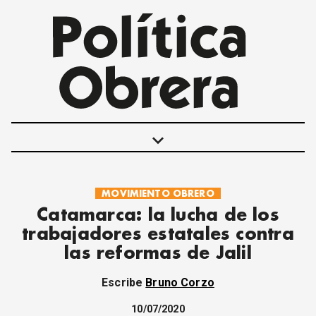
keyboard_arrow_down
MOVIMIENTO OBRERO
POLÍTICAS
Catamarca: la lucha de los
INTERNACIONALES
trabajadores estatales contra
MOVIMIENTO OBRERO
las reformas de Jalil
MUJER
ECONOMÍA
Escribe
Bruno Corzo
SOCIEDAD Y CULTURA
JUVENTUD
10/07/2020