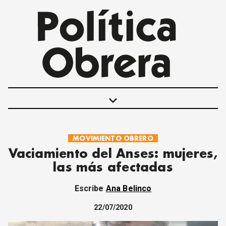
keyboard_arrow_down
MOVIMIENTO OBRERO
POLÍTICAS
Vaciamiento del Anses: mujeres,
INTERNACIONALES
las más afectadas
MOVIMIENTO OBRERO
MUJER
Escribe
Ana Belinco
ECONOMÍA
SOCIEDAD Y CULTURA
22/07/2020
JUVENTUD