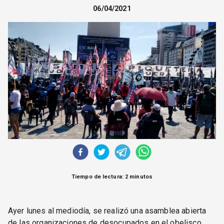
CORREO DE LECTORES
06/04/2021
DEBATE
ARCHIVO
DECLARACIONES
OPINIÓN
ALTAMIRA RESPONDE
Política Obrera Revista
CONTACTO
Tiempo de lectura: 2 minutos
Ayer lunes al mediodía, se realizó una asamblea abierta
de las organizaciones de desocupados en el obelisco