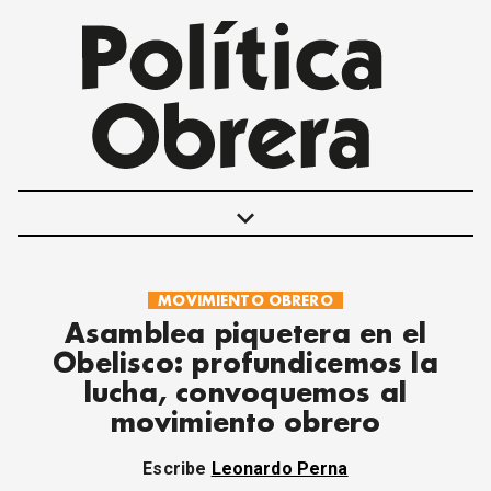
keyboard_arrow_down
MOVIMIENTO OBRERO
POLÍTICAS
Asamblea piquetera en el
INTERNACIONALES
Obelisco: profundicemos la
MOVIMIENTO OBRERO
lucha, convoquemos al
MUJER
movimiento obrero
ECONOMÍA
SOCIEDAD Y CULTURA
Escribe
Leonardo Perna
JUVENTUD