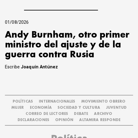
01/08/2026
Andy Burnham, otro primer
ministro del ajuste y de la
guerra contra Rusia
Escribe
Joaquín Antúnez
POLÍTICAS
INTERNACIONALES
MOVIMIENTO OBRERO
MUJER
ECONOMÍA
SOCIEDAD Y CULTURA
JUVENTUD
CORREO DE LECTORES
DEBATE
ARCHIVO
DECLARACIONES
OPINIÓN
ALTAMIRA RESPONDE