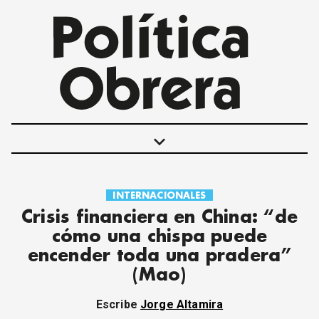
keyboard_arrow_down
INTERNACIONALES
POLÍTICAS
Crisis financiera en China: “de
INTERNACIONALES
cómo una chispa puede
MOVIMIENTO OBRERO
encender toda una pradera”
MUJER
(Mao)
ECONOMÍA
SOCIEDAD Y CULTURA
Escribe
Jorge Altamira
JUVENTUD