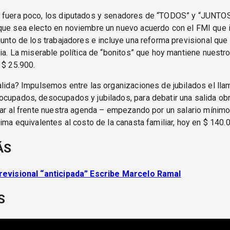
 fuera poco, los diputados y senadores de “TODOS” y “JUNTOS
que sea electo en noviembre un nuevo acuerdo con el FMI que i
junto de los trabajadores e incluye una reforma previsional que 
ria. La miserable política de “bonitos” que hoy mantiene nuestro
 $ 25.900.
alida? Impulsemos entre las organizaciones de jubilados el lla
cupados, desocupados y jubilados, para debatir una salida obr
car al frente nuestra agenda – empezando por un salario mínimo
nima equivalentes al costo de la canasta familiar, hoy en $ 140.
ÁS
revisional “anticipada” Escribe Marcelo Ramal
S