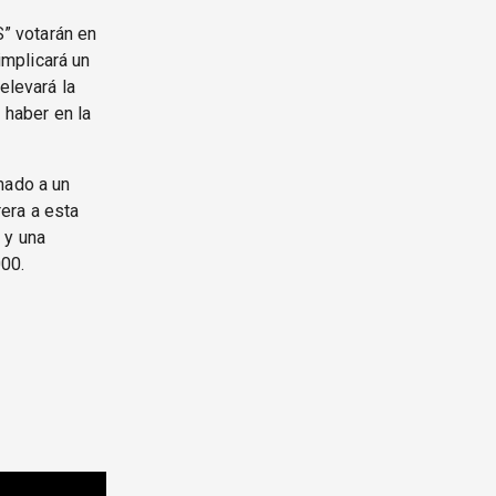
” votarán en
mplicará un
elevará la
 haber en la
mado a un
era a esta
 y una
000.