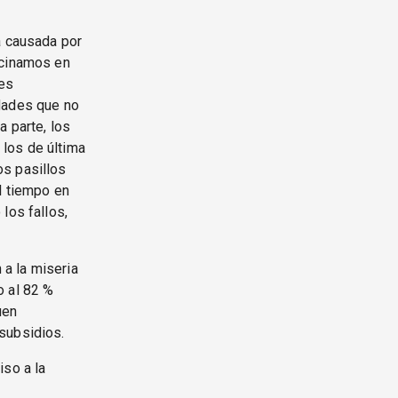
a causada por
acinamos en
es
edades que no
a parte, los
los de última
os pasillos
l tiempo en
los fallos,
 a la miseria
o al 82 %
uen
subsidios.
iso a la