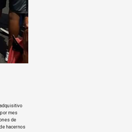
adquisitivo
n por mes
lones de
nde hacernos