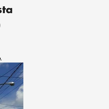
sta
)
.