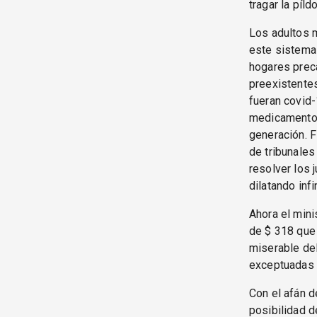
tragar la píld
Los adultos m
este sistema 
hogares prec
preexistentes
fueran covid-
medicamentos
generación. F
de tribunales
resolver los 
dilatando inf
Ahora el mini
de $ 318 que 
miserable del
exceptuadas d
Con el afán d
posibilidad d