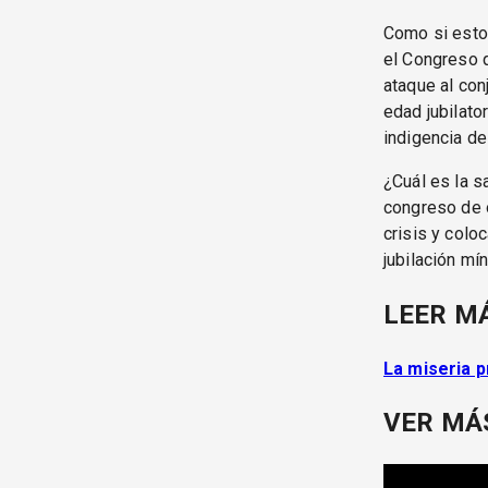
Como si esto
el Congreso 
ataque al con
edad jubilato
indigencia de
¿Cuál es la s
congreso de o
crisis y colo
jubilación mí
LEER M
La miseria p
VER MÁ