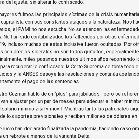
ora del ajuste, sin alterar lo confiscado.
ayores fuimos las principales víctimas de la crisis humanitari
capitalista con sus constantes ataques a la naturaleza. Nos h
arios, el PAMI no nos escucha. No se atienden las enfermedad
. No han sido contabilizados los fallecidos por otras enferm
19, incluso muchas de estas inclusive fueron ocultadas. Por otr
 con precios siderales no son todos gratuitos, especialmente 
inalmente, miles pasamos nuestros últimos años recorriendo l
 para recuperar lo confiscado: la Corte Suprema se toma todo e
juicios y la ANSES desoye las resoluciones y continúa apelando 
initamente el pago de las sentencias.
stro Guzmán habló de un “plus” para jubilados... pero se refieren
van a ajustar por un par de meses para adecuar el haber mínim
 salario mínimo vital y móvil. Mientras tanto las patronales sig
e los aportes previsionales y reciben millones de dólares en 
e lucro han declarado finalizada la pandemia, haciendo caso om
e un rebrote a manos de la variante Delta.