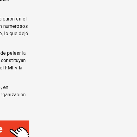
ciparon en el
 En numerosos
, lo que dejó
.
de pelear la
e constituyan
el FMI y la
, en
organización