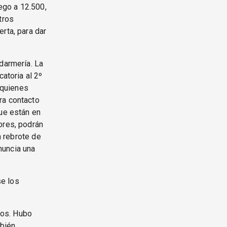
uego a 12.500,
tros
rta, para dar
darmería. La
atoria al 2º
a quienes
ra contacto
ue están en
ores, podrán
n rebrote de
nuncia una
se los
tos. Hubo
mbién