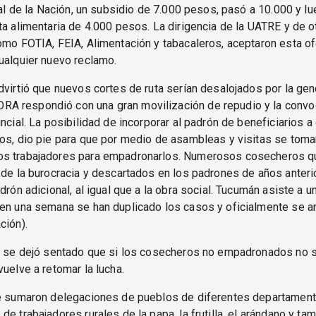
cial de la Nación, un subsidio de 7.000 pesos, pasó a 10.000 y l
ta alimentaria de 4.000 pesos. La dirigencia de la UATRE y de o
omo FOTIA, FEIA, Alimentación y tabacaleros, aceptaron esta ofe
ualquier nuevo reclamo.
dvirtió que nuevos cortes de ruta serían desalojados por la gen
 respondió con una gran movilización de repudio y la convoc
incial. La posibilidad de incorporar al padrón de beneficiarios 
os, dio pie para que por medio de asambleas y visitas se toma
s trabajadores para empadronarlos. Numerosos cosecheros q
 de la burocracia y descartados en los padrones de años anteri
adrón adicional, al igual que a la obra social. Tucumán asiste a u
(en una semana se han duplicado los casos y oficialmente se a
ción).
io se dejó sentado que si los cosecheros no empadronados no 
vuelve a retomar la lucha.
se sumaron delegaciones de pueblos de diferentes departamen
de trabajadores rurales de la papa, la frutilla, el arándano y ta