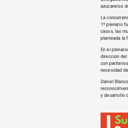
azucareros de
La concurrenc
1º plenario f
casos, las mu
planteada la 
En el plenari
dirección del
con paritario
necesidad de
Daniel Blanco
reconocimient
y desarrollo