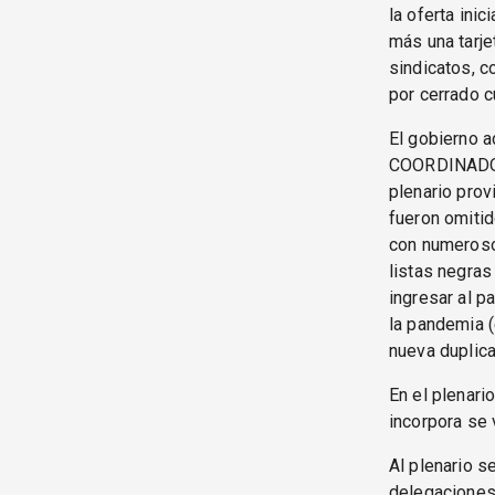
la oferta ini
más una tarje
sindicatos, c
por cerrado c
El gobierno a
COORDINADORA
plenario prov
fueron omitid
con numeroso
listas negras
ingresar al p
la pandemia 
nueva duplica
En el plenar
incorpora se 
Al plenario 
delegaciones 