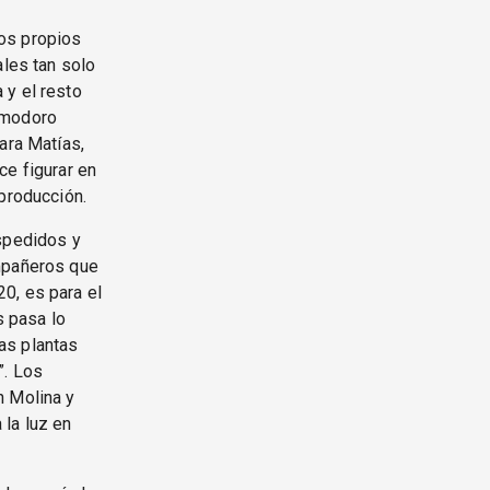
os propios
ales tan solo
 y el resto
omodoro
ara Matías,
ce figurar en
 producción.
espedidos y
ompañeros que
0, es para el
s pasa lo
as plantas
”. Los
n Molina y
 la luz en