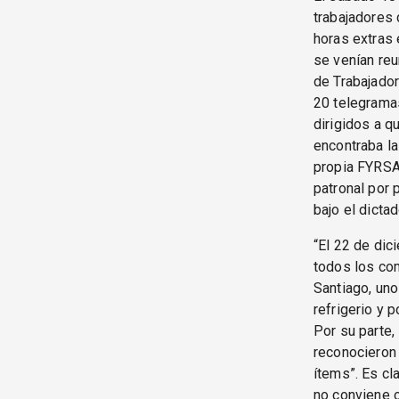
trabajadores 
horas extras 
se venían reu
de Trabajador
20 telegramas
dirigidos a q
encontraba la
propia FYRSA
patronal por 
bajo el dicta
“El 22 de dic
todos los com
Santiago, uno
refrigerio y 
Por su parte
reconocieron
ítems”. Es cl
no conviene 