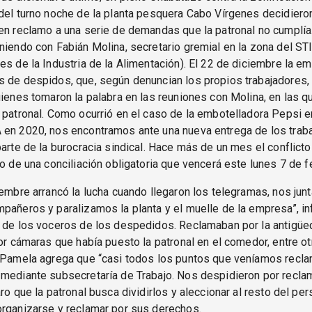
del turno noche de la planta pesquera Cabo Vírgenes decidiero
en reclamo a una serie de demandas que la patronal no cumplía
niendo con Fabián Molina, secretario gremial en la zona del ST
es de la Industria de la Alimentación). El 22 de diciembre la e
 de despidos, que, según denuncian los propios trabajadores,
uienes tomaron la palabra en las reuniones con Molina, en las q
 patronal. Como ocurrió en el caso de la embotelladora Pepsi e
 en 2020, nos encontramos ante una nueva entrega de los traba
parte de la burocracia sindical. Hace más de un mes el conflict
do de una conciliación obligatoria que vencerá este lunes 7 de f
iembre arrancó la lucha cuando llegaron los telegramas, nos ju
pañeros y paralizamos la planta y el muelle de la empresa”, i
 de los voceros de los despedidos. Reclamaban por la antigüed
por cámaras que había puesto la patronal en el comedor, entre ot
, Pamela agrega que “casi todos los puntos que veníamos recl
 mediante subsecretaría de Trabajo. Nos despidieron por recla
aro que la patronal busca dividirlos y aleccionar al resto del pe
organizarse y reclamar por sus derechos.