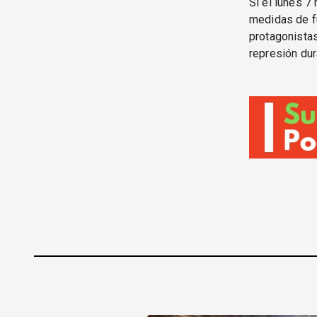
Si el lunes 7
medidas de fu
protagonistas
represión dur