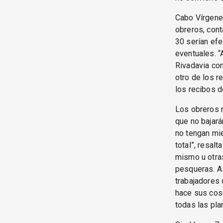
Cabo Vírgene
obreros, cont
30 serían efe
eventuales. 
Rivadavia con
otro de los r
los recibos d
Los obreros r
que no bajará
no tengan mie
total”, resal
mismo u otra
pesqueras. As
trabajadores 
hace sus cosa
todas las pla