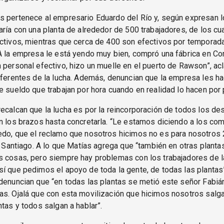
s pertenece al empresario Eduardo del Río y, según expresan l
aría con una planta de alrededor de 500 trabajadores, de los cu
ctivos, mientras que cerca de 400 son efectivos por temporada
“A la empresa le está yendo muy bien, compró una fábrica en C
 personal efectivo, hizo un muelle en el puerto de Rawson”, acl
eferentes de la lucha. Además, denuncian que la empresa les ha
e sueldo que trabajan por hora cuando en realidad lo hacen por
ecalcan que la lucha es por la reincorporación de todos los d
n los brazos hasta concretarla. “Le estamos diciendo a los c
do, que el reclamo que nosotros hicimos no es para nosotros 2
ta Santiago. A lo que Matías agrega que “también en otras planta
s cosas, pero siempre hay problemas con los trabajadores de l
í que pedimos el apoyo de toda la gente, de todas las plantas
denuncian que “en todas las plantas se metió este señor Fabiá
s. Ojalá que con esta movilización que hicimos nosotros salga
ntas y todos salgan a hablar”.