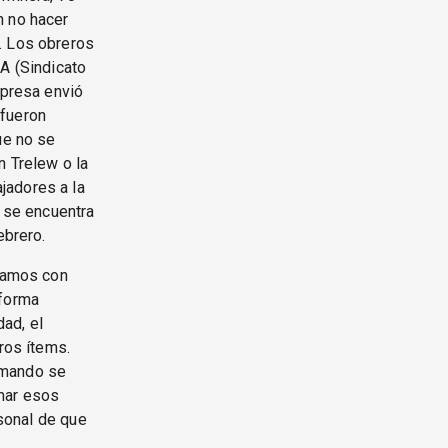
n no hacer
. Los obreros
IA (Sindicato
mpresa envió
 fueron
ue no se
n Trelew o la
jadores a la
o se encuentra
ebrero.
ntamos con
nforma
ad, el
ros ítems.
amando se
mar esos
rsonal de que