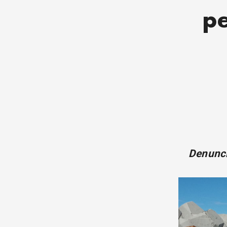
p
Denunci