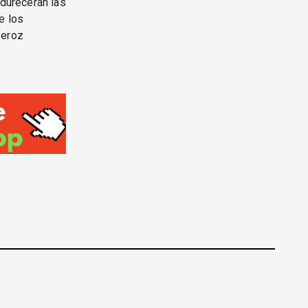
ndurecerán las
e los
feroz