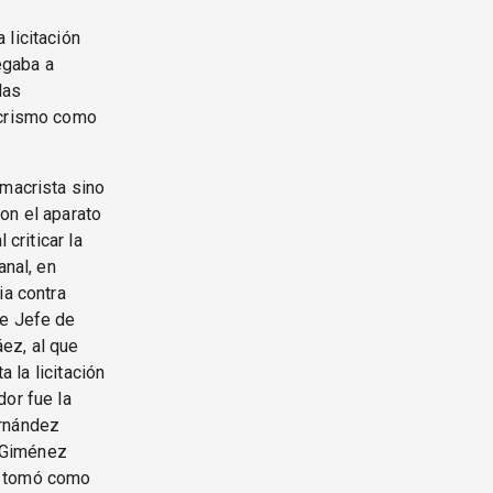
 licitación
egaba a
las
acrismo como
 macrista sino
on el aparato
criticar la
anal, en
ia contra
de Jefe de
ez, al que
a la licitación
dor fue la
ernández
, Giménez
a’ tomó como