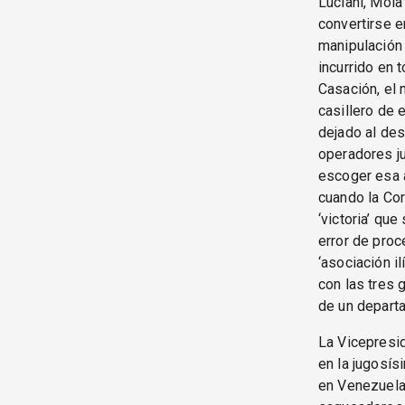
Luciani, Mola
convertirse e
manipulación 
incurrido en 
Casación, el 
casillero de 
dejado al des
operadores ju
escoger esa a
cuando la Cor
‘victoria’ qu
error de proc
‘asociación i
con las tres 
de un departa
La Vicepresid
en la jugosís
en Venezuela,