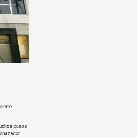
cierre
 muchos casos
menazador.