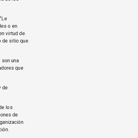
 “Le
les o en
en virtud de
o de sitio que
s son una
jadores que
y de
de los
ciones de
rganización
ión.