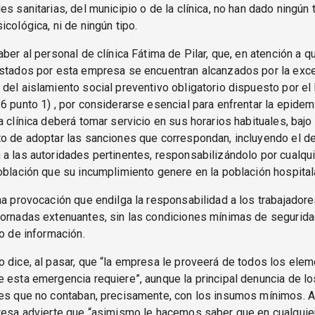
es sanitarias, del municipio o de la clínica, no han dado ningún 
icológica, ni de ningún tipo.
aber al personal de clínica Fátima de Pilar, que, en atención a q
estados por esta empresa se encuentran alcanzados por la exc
del aislamiento social preventivo obligatorio dispuesto por el 
6 punto 1) , por considerarse esencial para enfrentar la epidemi
a clínica deberá tomar servicio en sus horarios habituales, bajo
to de adoptar las sanciones que correspondan, incluyendo el d
a las autoridades pertinentes, responsabilizándolo por cualqui
oblación que su incumplimiento genere en la población hospitala
na provocación que endilga la responsabilidad a los trabajadore
ornadas extenuantes, sin las condiciones mínimas de seguridad
po de información.
 dice, al pasar, que “la empresa le proveerá de todos los ele
 esta emergencia requiere”, aunque la principal denuncia de lo
es que no contaban, precisamente, con los insumos mínimos. Al
resa advierte que “asimismo le hacemos saber que en cualquie