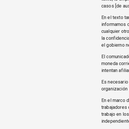
casos [de aus
En el texto t
informamos q
cualquier otr
la confidenci
el gobierno n
El comunicado
moneda corrie
intentan afil
Es necesario
organización 
En el marco d
trabajadores 
trabajo en lo
independiente