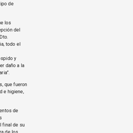
tipo de
ue los
epción del
Dto.
a, todo el
espido y
er daño a la
ria”.
s, que fueron
 e higiene,
mentos de
s
 final de su
ra de los