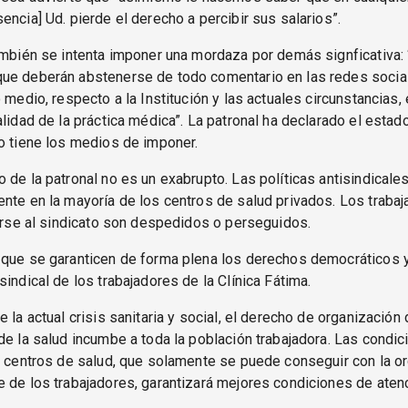
encia] Ud. pierde el derecho a percibir sus salarios”.
ambién se intenta imponer una mordaza por demás signficativa:
ue deberán abstenerse de todo comentario en las redes socia
o medio, respecto a la Institución y las actuales circunstancias, 
alidad de la práctica médica”. La patronal ha declarado el estad
o tiene los medios de imponer.
 de la patronal no es un exabrupto. Las políticas antisindicale
nte en la mayoría de los centros de salud privados. Los traba
iarse al sindicato son despedidos o perseguidos.
 que se garanticen de forma plena los derechos democráticos 
sindical de los trabajadores de la Clínica Fátima.
e la actual crisis sanitaria y social, el derecho de organización 
de la salud incumbe a toda la población trabajadora. Las condi
s centros de salud, que solamente se puede conseguir con la o
 de los trabajadores, garantizará mejores condiciones de atenc