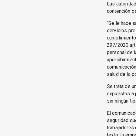
Las autoridad
contención ps
“Se le hace s
servicios pr
cumplimiento 
297/2020 art.
personal de l
apercibimien
comunicación 
salud de la p
Se trata de u
expuestos a j
sin ningún ti
El comunicado
seguridad que
trabajadores 
texto, la emp