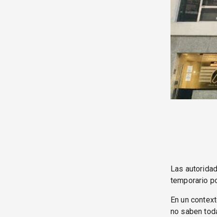
Las autoridad
temporario po
En un context
no saben tod