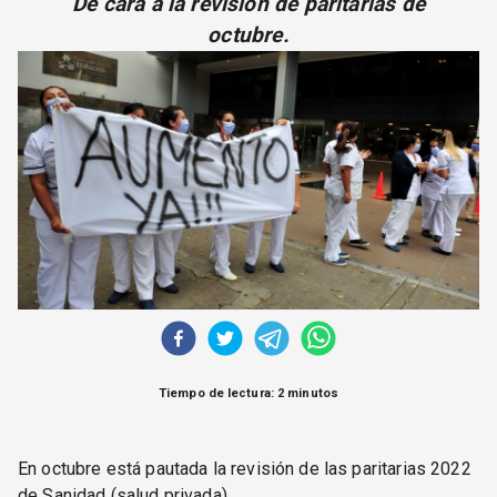
De cara a la revisión de paritarias de
CORREO DE LECTORES
octubre.
DEBATE
ARCHIVO
DECLARACIONES
OPINIÓN
ALTAMIRA RESPONDE
Política Obrera Revista
CONTACTO
Tiempo de lectura: 2 minutos
En octubre está pautada la revisión de las paritarias 2022
de Sanidad (salud privada).