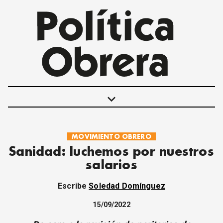
keyboard_arrow_down
MOVIMIENTO OBRERO
POLÍTICAS
Sanidad: luchemos por nuestros
INTERNACIONALES
salarios
MOVIMIENTO OBRERO
MUJER
Escribe
Soledad Domínguez
ECONOMÍA
SOCIEDAD Y CULTURA
15/09/2022
JUVENTUD