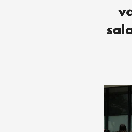
v
sal