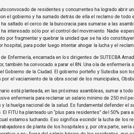
autoconvocado de residentes y concurrentes ha logrado abrir u
on el gobierno y ha sumado detrás de ella el reclamo de todo 
 ha saltado el cerco de la burocracia para sumarse a las asamb
 ha interesado sólo por el control del movimiento. Nadie esper
nto por fragmentar y quebrar la unidad que se ha ido constituye
 hospital, para poder luego intentar ahogar la lucha y el reclam
a de Enfermería, encarnada en los dirigentes de SUTECBA Amad
r, también ha convocado a parar el 8N. Una ola de enfermería s
l Gobierno de la Ciudad. El gobierno porteño y Sutecba son lo
por el vaciamiento de la obra social de los municipales, Obsb
ario está planteada, en las próximas asambleas, sumar a todo 
usive enfermería para reclamar un salario mínimo de 250 mil p
 y la huelga nacional de la salud. Es fundamental defender el sa
. El FITU ha planteado un “plus para residentes” del 50% para a
cual estamos luchando. Eso significa escindir la lucha de los r
rabajadores de planta de los hospitales y, por otra parte, sería 
rativo o no- fuera del salario básico de los residentes, que e