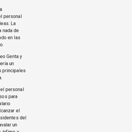
na
el personal
leas. La
a nada de
ndo en las
o.
eo Genta y
ería un
s principales
a.
el personal
esos para
lario
lcanzar el
esidentes del
avalar un
s ínfimo y