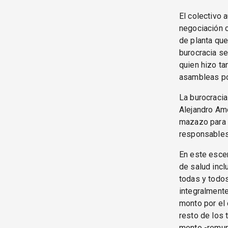
El colectivo 
negociación c
de planta que
burocracia se
quien hizo ta
asambleas por
La burocraci
Alejandro Amo
mazazo para e
responsables 
En este escen
de salud incl
todas y todos
integralmente
monto por el 
resto de los t
monto -remune