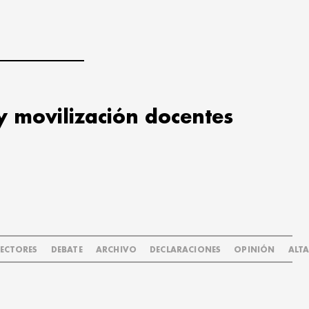
y movilización docentes
LECTORES
DEBATE
ARCHIVO
DECLARACIONES
OPINIÓN
ALT