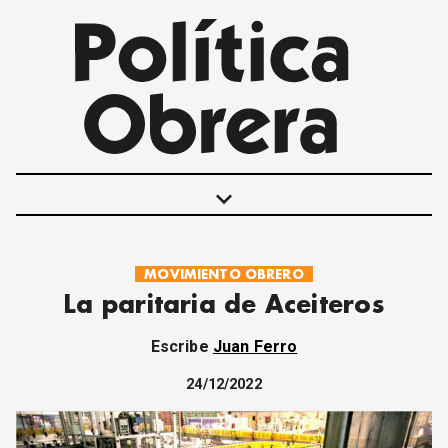
keyboard_arrow_down
MOVIMIENTO OBRERO
POLÍTICAS
La paritaria de Aceiteros
INTERNACIONALES
MOVIMIENTO OBRERO
Escribe
Juan Ferro
MUJER
ECONOMÍA
24/12/2022
SOCIEDAD Y CULTURA
JUVENTUD