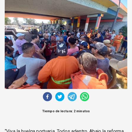
CORREO DE LECTORES
DEBATE
ARCHIVO
DECLARACIONES
OPINIÓN
ALTAMIRA RESPONDE
Política Obrera Revista
CONTACTO
Tiempo de lectura: 2 minutos
“Viva la huelga portuaria. Todos adentro. Abajo la reforma