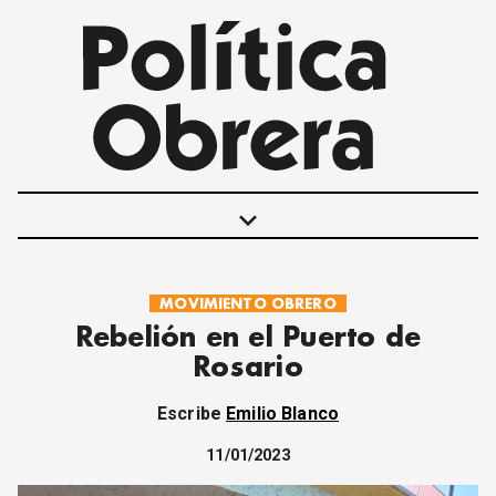
keyboard_arrow_down
MOVIMIENTO OBRERO
POLÍTICAS
Rebelión en el Puerto de
INTERNACIONALES
Rosario
MOVIMIENTO OBRERO
MUJER
Escribe
Emilio Blanco
ECONOMÍA
SOCIEDAD Y CULTURA
11/01/2023
JUVENTUD