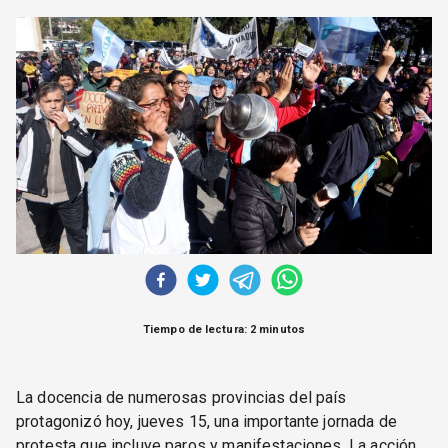
CORREO DE LECTORES
DEBATE
ARCHIVO
DECLARACIONES
OPINIÓN
ALTAMIRA RESPONDE
Política Obrera Revista
CONTACTO
Tiempo de lectura: 2 minutos
La docencia de numerosas provincias del país
protagonizó hoy, jueves 15, una importante jornada de
protesta que incluye paros y manifestaciones. La acción