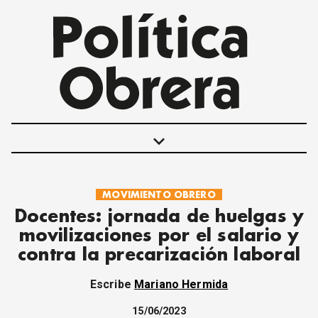
keyboard_arrow_down
MOVIMIENTO OBRERO
POLÍTICAS
Docentes: jornada de huelgas y
INTERNACIONALES
movilizaciones por el salario y
MOVIMIENTO OBRERO
contra la precarización laboral
MUJER
ECONOMÍA
Escribe
Mariano Hermida
SOCIEDAD Y CULTURA
JUVENTUD
15/06/2023