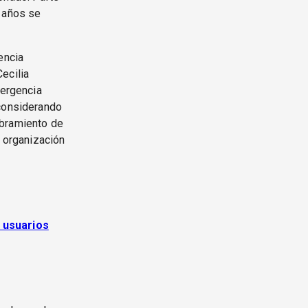
s años se
encia
ecilia
mergencia
 considerando
mbramiento de
y organización
y usuarios