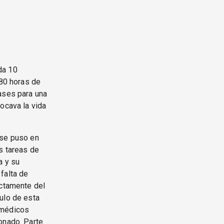
da 10
 80 horas de
ases para una
ocava la vida
 se puso en
s tareas de
a y su
falta de
ectamente del
ulo de esta
 médicos
onado. Parte