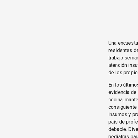
Una encuesta
residentes de
trabajo seman
atención insu
de los propio
En los último
evidencia de 
cocina, mante
consiguiente 
insumos y pro
país de profe
debacle. Div
pediatras par