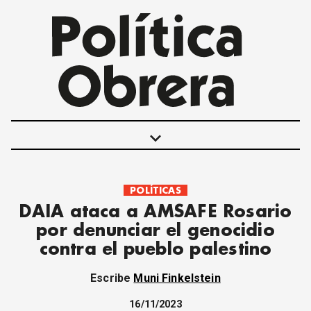
keyboard_arrow_down
POLÍTICAS
POLÍTICAS
DAIA ataca a AMSAFE Rosario
INTERNACIONALES
por denunciar el genocidio
MOVIMIENTO OBRERO
contra el pueblo palestino
MUJER
ECONOMÍA
Escribe
Muni Finkelstein
SOCIEDAD Y CULTURA
JUVENTUD
16/11/2023