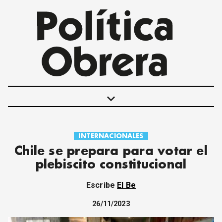
keyboard_arrow_down
INTERNACIONALES
POLÍTICAS
Chile se prepara para votar el
INTERNACIONALES
plebiscito constitucional
MOVIMIENTO OBRERO
MUJER
Escribe
El Be
ECONOMÍA
SOCIEDAD Y CULTURA
26/11/2023
JUVENTUD