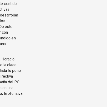
te sentido
ctivas
desarrollar
 los
 De este
r con
fendido en
 una
, Horacio
e la clase
dista lo pone
irectiva
mpaña del PO
ía en una
e, la ofensiva