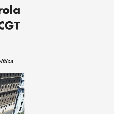
rola
 CGT
lítica