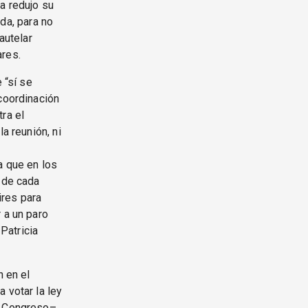
a redujo su
eda, para no
autelar
ares.
 “sí se
 coordinación
ra el
a reunión, ni
a que en los
s de cada
ires para
 a un paro
 Patricia
n en el
 votar la ley
el Congreso–