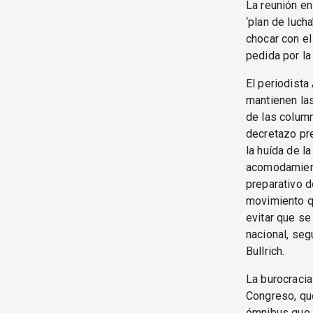
La reunión en
‘plan de lucha
chocar con el
pedida por la
El periodista
mantienen las
de las column
decretazo pre
la huída de l
acomodamiento
preparativo d
movimiento qu
evitar que se
nacional, segú
Bullrich.
La burocracia
Congreso, que
ómnibus que c