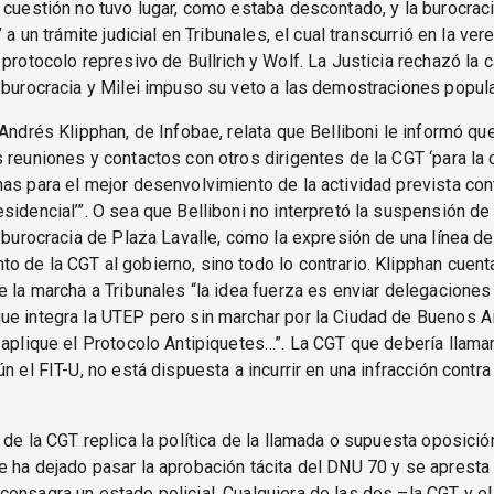
 cuestión no tuvo lugar, como estaba descontado, y la burocraci
’ a un trámite judicial en Tribunales, el cual transcurrió en la ver
 protocolo represivo de Bullrich y Wolf. La Justicia rechazó la c
 burocracia y Milei impuso su veto a las demostraciones popul
 Andrés Klipphan, de Infobae, relata que Belliboni le informó que
 reuniones y contactos con otros dirigentes de la CGT ‘para la
as para el mejor desenvolvimiento de la actividad prevista cont
sidencial’”. O sea que Belliboni no interpretó la suspensión de l
a burocracia de Plaza Lavalle, como la expresión de una línea de
 de la CGT al gobierno, sino todo lo contrario. Klipphan cuent
e la marcha a Tribunales “la idea fuerza es enviar delegacione
e integra la UTEP pero sin marchar por la Ciudad de Buenos A
 aplique el Protocolo Antipiquetes…”. La CGT que debería llamar
n el FIT-U, no está dispuesta a incurrir en una infracción contra
 de la CGT replica la política de la llamada o supuesta oposició
 ha dejado pasar la aprobación tácita del DNU 70 y se apresta a
onsagra un estado policial. Cualquiera de las dos –la CGT y 