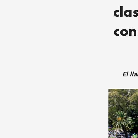
cla
con
El ll