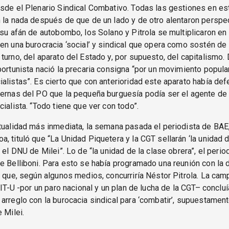
sde el Plenario Sindical Combativo. Todas las gestiones en es
 la nada después de que de un lado y de otro alentaron perspe
 su afán de autobombo, los Solano y Pitrola se multiplicaron en 
en una burocracia ‘social’ y sindical que opera como sostén de
turno, del aparato del Estado y, por supuesto, del capitalismo.
portunista nació la precaria consigna “por un movimiento popula
alistas”. Es cierto que con anterioridad este aparato había de
ernas del PO que la pequeña burguesía podía ser el agente de
cialista. “Todo tiene que ver con todo”.
tualidad más inmediata, la semana pasada el periodista de BAE
, tituló que “La Unidad Piquetera y la CGT sellarán ‘la unidad d
 el DNU de Milei”. Lo de “la unidad de la clase obrera”, el perio
e Belliboni. Para esto se había programado una reunión con la d
a que, según algunos medios, concurriría Néstor Pitrola. La ca
 FIT-U -por un paro nacional y un plan de lucha de la CGT– conclu
arreglo con la burocacia sindical para ‘combatir’, supuestament
 Milei.