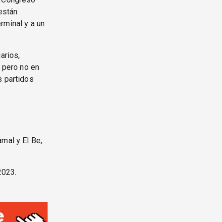
 están
erminal y a un
arios,
, pero no en
s partidos
mal y El Be,
2023.