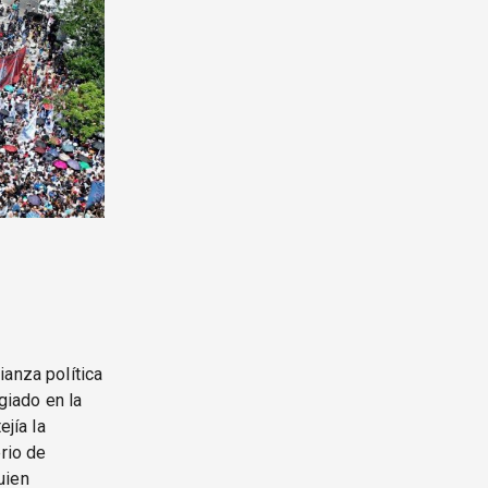
ianza política
giado en la
ejía la
erio de
uien