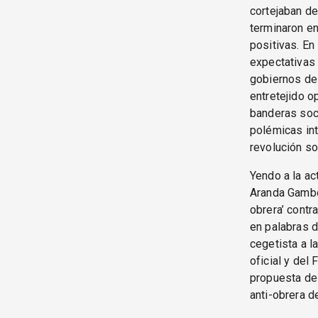
cortejaban de
terminaron en
positivas. En
expectativas 
gobiernos de 
entretejido o
banderas soci
polémicas int
revolución so
Yendo a la ac
Aranda Gamboa
obrera’ contra
en palabras d
cegetista a l
oficial y del
propuesta de 
anti-obrera de