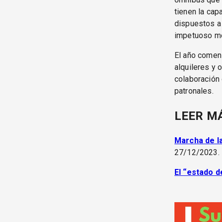
tienen la cap
dispuestos a u
impetuoso m
El año comenz
alquileres y 
colaboración 
patronales.
LEER M
Marcha de l
27/12/2023.
El “estado d