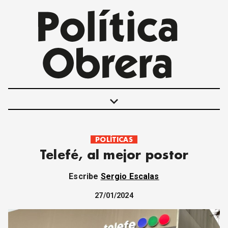
keyboard_arrow_down
POLÍTICAS
POLÍTICAS
Telefé, al mejor postor
INTERNACIONALES
MOVIMIENTO OBRERO
Escribe
Sergio Escalas
MUJER
ECONOMÍA
27/01/2024
SOCIEDAD Y CULTURA
JUVENTUD