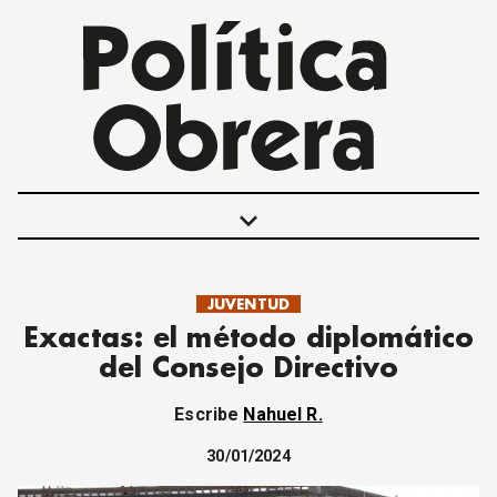
keyboard_arrow_down
JUVENTUD
POLÍTICAS
Exactas: el método diplomático
INTERNACIONALES
del Consejo Directivo
MOVIMIENTO OBRERO
MUJER
Escribe
Nahuel R.
ECONOMÍA
SOCIEDAD Y CULTURA
30/01/2024
JUVENTUD