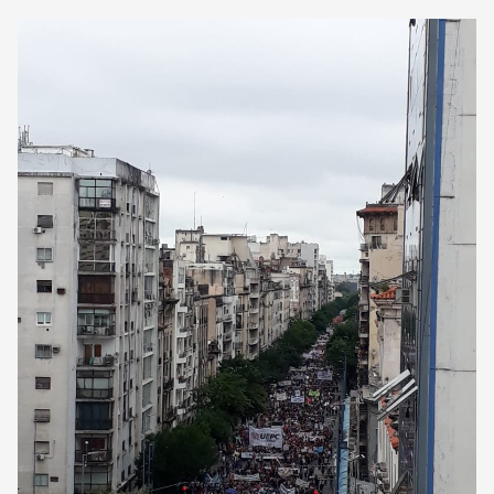
CORREO DE LECTORES
DEBATE
ARCHIVO
DECLARACIONES
OPINIÓN
ALTAMIRA RESPONDE
Política Obrera Revista
CONTACTO