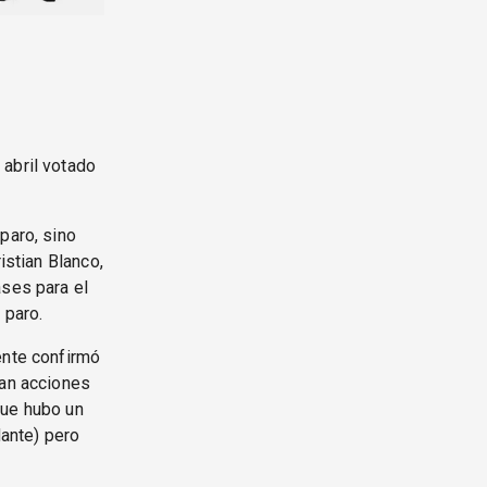
 abril votado
paro, sino
istian Blanco,
ases para el
 paro.
ente confirmó
ran acciones
que hubo un
dante) pero