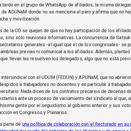
a tarde en el grupo de WhatsApp de afiliados, la misma delega
CD de ADUNaM donde no se menciona el paro y afirma que no hay
ucha y movilización.
de la CD se quejan de que no hay participación de los afiliado
, sino sólo reuniones informativas. La concurrencia de Satsuk
secretarios generales -al igual que el de los congresales- se 
ambleas previas ni comunicar a los afiliados. Además, planteó
que llevan las resuelven los delegados, algo que no está previ
 intersindical con el UDUM (FEDUN) y APUNaM, que no abrieron
despidos a trabajadores no docentes y en particular a trabajado
ersitario. Nada dicen de los contratos precarios de decenas d
estamos ante un proceso de vaciamiento del sindicato al que,
hísima gente por el seguidismo al gobierno anterior y sus voto
acción en Congresos y Plenarios.
es parte de
una política de colaboración con el Rectorado en su 