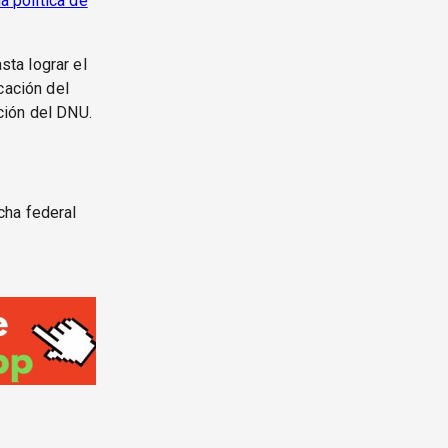
a política de
ta lograr el
cación del
ción del DNU.
cha federal