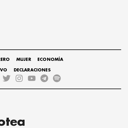
RERO
MUJER
ECONOMÍA
IVO
DECLARACIONES
otea