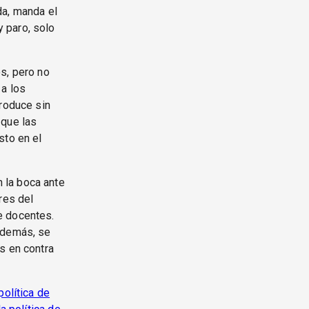
da, manda el
 paro, solo
s, pero no
 a los
produce sin
 que las
sto en el
 la boca ante
res del
e docentes.
 además, se
s en contra
política de