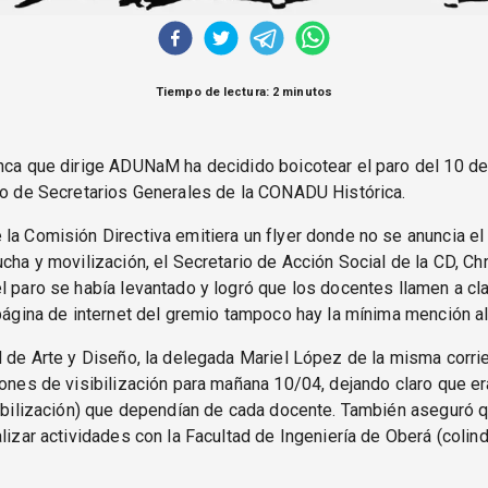
Tiempo de lectura: 2 minutos
nca que dirige ADUNaM ha decidido boicotear el paro del 10 de
io de Secretarios Generales de la CONADU Histórica.
la Comisión Directiva emitiera un flyer donde no se anuncia el 
ucha y movilización, el Secretario de Acción Social de la CD, Chr
l paro se había levantado y logró que los docentes llamen a cl
 página de internet del gremio tampoco hay la mínima mención al
d de Arte y Diseño, la delegada Mariel López de la misma corri
iones de visibilización para mañana 10/04, dejando claro que e
sibilización) que dependían de cada docente. También aseguró 
alizar actividades con la Facultad de Ingeniería de Oberá (colin