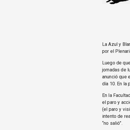
La Azul y Bla
por el Plenar
Luego de que 
jornadas de l
anunció que e
día 10. En la
En la Faculta
el paro y acc
(el paro y vi
intento de re
“no salió”.