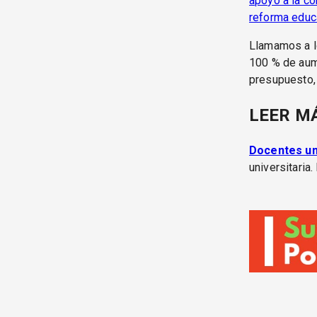
apoyo a la co
reforma educa
Llamamos a l
100 % de aume
presupuesto,
LEER M
Docentes uni
universitaria