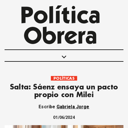
keyboard_arrow_down
POLÍTICAS
POLÍTICAS
Salta: Sáenz ensaya un pacto
INTERNACIONALES
propio con Milei
MOVIMIENTO OBRERO
MUJER
Escribe
Gabriela Jorge
ECONOMÍA
SOCIEDAD Y CULTURA
01/06/2024
JUVENTUD