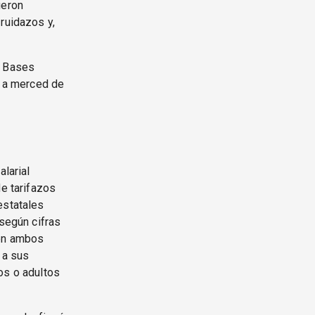
ueron
ruidazos y,
y Bases
n a merced de
alarial
de tarifazos
estatales
 según cifras
 en ambos
 a sus
os o adultos