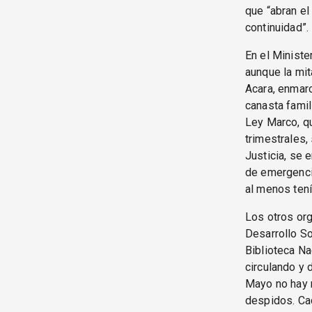
que “abran el
continuidad”.
En el Ministe
aunque la mit
Acara, enmarc
canasta famil
Ley Marco, qu
trimestrales,
Justicia, se 
de emergencia
al menos tenía
Los otros or
Desarrollo So
Biblioteca Na
circulando y 
Mayo no hay n
despidos. Cad