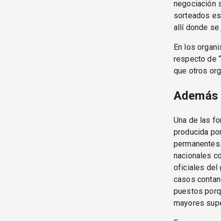
negociación s
sorteados est
allí donde se
En los organi
respecto de “
que otros or
Además d
Una de las fo
producida por
permanentes. 
nacionales co
oficiales de
casos contand
puestos porqu
mayores super