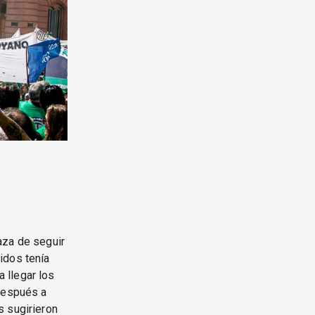
aza de seguir
idos tenía
 llegar los
 después a
s sugirieron