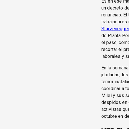
Es en ese mar
un decreto de
renuncias. El
trabajadores 
Sturzenegge
de Planta Pe
el pase, com
recortar el p
laborales y s
En la semana 
jubiladas, lo
temor instala
coordinar a t
Milei y sus s
despidos en 
activistas qu
octubre en de