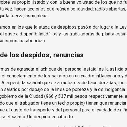
obre su propio listado y con la buena voluntad de los que no f
a vez, hacen acciones que reúnen solidaridad: radios abiertas, 
 junta fuerza, asambleas.
smos en los que la etapa de despidos pasó a dar lugar a la Le
el pase a disponibilidad” los y las trabajadoras de planta está
ganismos los absorban.
e los despidos, renuncias
rmas de agrandar el achique del personal estatal es la asfixia s
 el congelamiento de los salarios en un cuadro inflacionario y 
A la pérdida salarial que se arrastra desde hace décadas, los 
n salarios por debajo de la línea de pobreza y la de indigencia
l gobierno de la Ciudad (966 y 537 mil pesos respectivamente,
o que el trabajador tiene un techo propio) tienen que renunciar
e el gasto de transporte y del personal para el cuidado de niñ
a el salario. Un despido encubierto.