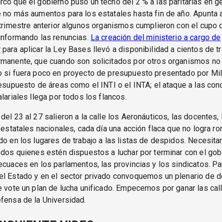
co que el gobierno puso un techo del 2 % a las paritarias en ge
 no más aumentos para los estatales hasta fin de año. Apunta a
 trimestre anterior algunos organismos cumplieron con el cupo 
informando las renuncias.
La creación del ministerio a cargo de
r
para aplicar la Ley Bases llevó a disponibilidad a cientos de t
rmanente, que cuando son solicitados por otros organismos no 
o si fuera poco en proyecto de presupuesto presentado por Mil
resupuesto de áreas como el INTI o el INTA; el ataque a las con
alariales llega por todos los flancos.
del 23 al 27 salieron a la calle los Aeronáuticos, las docentes, 
s estatales nacionales, cada día una acción flaca que no logra r
do en los lugares de trabajo a las listas de despidos. Necesit
odos quienes estén dispuestos a luchar por terminar con el gob
ecuaces en los parlamentos, las provincias y los sindicatos. Pa
el Estado y en el sector privado convoquemos un plenario de 
e vote un plan de lucha unificado. Empecemos por ganar las cal
fensa de la Universidad.