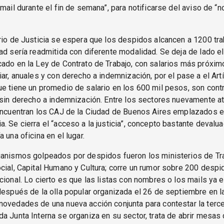
 mail durante el fin de semana”, para notificarse del aviso de “n
rio de Justicia se espera que los despidos alcancen a 1200 tra
ad sería readmitida con diferente modalidad. Se deja de lado el
ado en la Ley de Contrato de Trabajo, con salarios más próximo
iar, anuales y con derecho a indemnización, por el pase a el Art
e tiene un promedio de salario en los 600 mil pesos, son cont
 sin derecho a indemnización. Entre los sectores nuevamente 
encuentran los CAJ de la Ciudad de Buenos Aires emplazados en
. Se cierra el “acceso a la justicia”, concepto bastante devalu
 una oficina en el lugar.
ganismos golpeados por despidos fueron los ministerios de Tra
cial, Capital Humano y Cultura; corre un rumor sobre 200 despi
cional. Lo cierto es que las listas con nombres o los mails ya 
después de la olla popular organizada el 26 de septiembre en l
ovedades de una nueva acción conjunta para contestar la terce
a Junta Interna se organiza en su sector, trata de abrir mesas