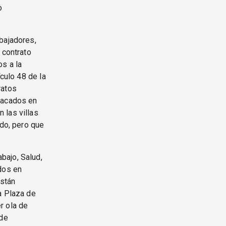
o
bajadores,
 contrato
s a la
ículo 48 de la
ratos
atacados en
 las villas
ado, pero que
bajo, Salud,
dos en
están
a Plaza de
r ola de
 de