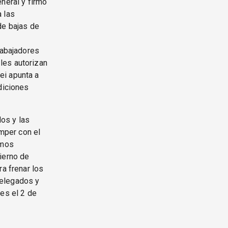
neral y firmó
 las
de bajas de
rabajadores
les autorizan
ei apunta a
diciones
los y las
omper con el
amos
ierno de
ra frenar los
delegados y
les el 2 de