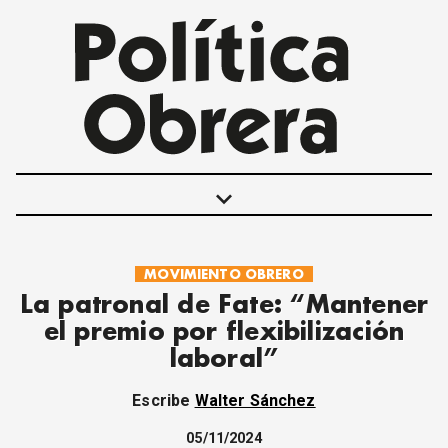
keyboard_arrow_down
MOVIMIENTO OBRERO
POLÍTICAS
La patronal de Fate: “Mantener
INTERNACIONALES
el premio por flexibilización
MOVIMIENTO OBRERO
laboral”
MUJER
ECONOMÍA
Escribe
Walter Sánchez
SOCIEDAD Y CULTURA
JUVENTUD
05/11/2024