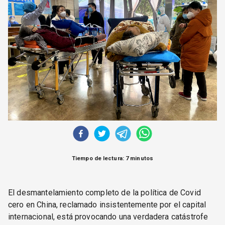
CORREO DE LECTORES
DEBATE
ARCHIVO
DECLARACIONES
OPINIÓN
ALTAMIRA RESPONDE
Política Obrera Revista
CONTACTO
Tiempo de lectura: 7 minutos
El desmantelamiento completo de la política de Covid
cero en China, reclamado insistentemente por el capital
internacional, está provocando una verdadera catástrofe