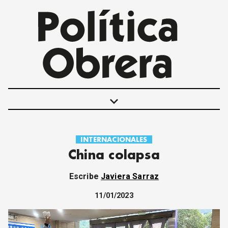
keyboard_arrow_down
INTERNACIONALES
POLÍTICAS
China colapsa
INTERNACIONALES
MOVIMIENTO OBRERO
Escribe
Javiera Sarraz
MUJER
ECONOMÍA
11/01/2023
SOCIEDAD Y CULTURA
JUVENTUD