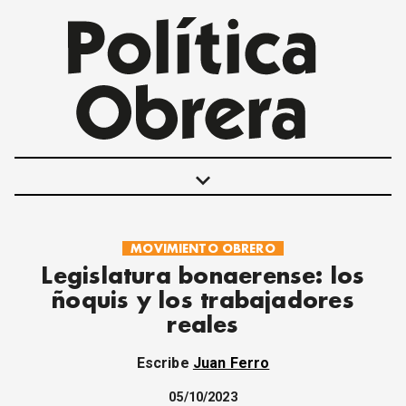
keyboard_arrow_down
MOVIMIENTO OBRERO
POLÍTICAS
Legislatura bonaerense: los
INTERNACIONALES
ñoquis y los trabajadores
MOVIMIENTO OBRERO
reales
MUJER
ECONOMÍA
Escribe
Juan Ferro
SOCIEDAD Y CULTURA
JUVENTUD
05/10/2023