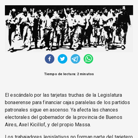
CORREO DE LECTORES
DEBATE
ARCHIVO
DECLARACIONES
OPINIÓN
ALTAMIRA RESPONDE
Política Obrera Revista
CONTACTO
Tiempo de lectura: 2 minutos
El escándalo por las tarjetas truchas de la Legislatura
bonaerense para financiar cajas paralelas de los partidos
patronales sigue en ascenso. Ya afecta las chances
electorales del gobernador de la provincia de Buenos
Aires, Axel Kicillof, y del propio Massa.
Los trabajadores legislativos no forman parte del tarjetero