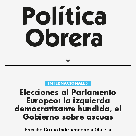
keyboard_arrow_down
INTERNACIONALES
POLÍTICAS
Elecciones al Parlamento
INTERNACIONALES
Europeo: la izquierda
MOVIMIENTO OBRERO
democratizante hundida, el
MUJER
Gobierno sobre ascuas
ECONOMÍA
SOCIEDAD Y CULTURA
Escribe
Grupo Independencia Obrera
JUVENTUD