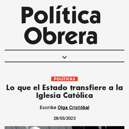
keyboard_arrow_down
POLÍTICAS
POLÍTICAS
Lo que el Estado transfiere a la
INTERNACIONALES
Iglesia Católica
MOVIMIENTO OBRERO
MUJER
Escribe
Olga Cristóbal
ECONOMÍA
SOCIEDAD Y CULTURA
28/05/2023
JUVENTUD