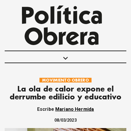
keyboard_arrow_down
MOVIMIENTO OBRERO
POLÍTICAS
La ola de calor expone el
INTERNACIONALES
derrumbe edilicio y educativo
MOVIMIENTO OBRERO
MUJER
Escribe
Mariano Hermida
ECONOMÍA
SOCIEDAD Y CULTURA
08/03/2023
JUVENTUD