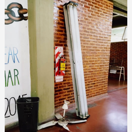
CORREO DE LECTORES
DEBATE
ARCHIVO
DECLARACIONES
OPINIÓN
ALTAMIRA RESPONDE
Política Obrera Revista
CONTACTO