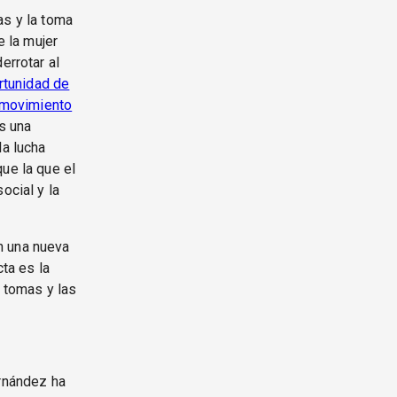
as y la toma
 la mujer
errotar al
rtunidad de
l movimiento
es una
la lucha
ue la que el
ocial y la
n una nueva
cta es la
s tomas y las
ernández ha