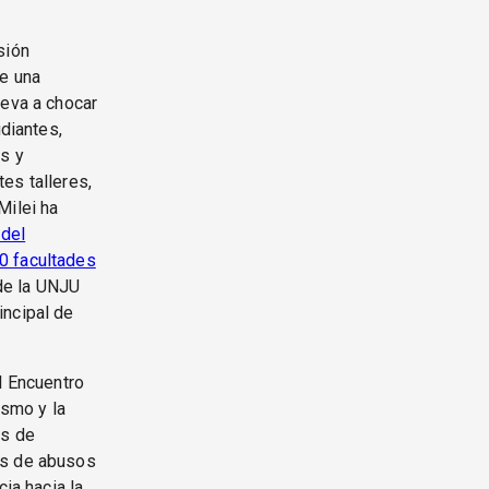
sión
de una
leva a chocar
udiantes,
as y
es talleres,
Milei ha
 del
0 facultades
 de la UNJU
incipal de
l Encuentro
ismo y la
as de
es de abusos
ia hacia la