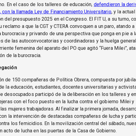
no. En el caso de los talleres de educación,
defendieron la deri
, con la llamada Ley de Financiamiento Universitario
, y la actua
ón del presupuesto 2025 en el Congreso. El FIT U, a su turno, c
su reclamo a que la CGT y CTERA convoquen a un paro, atando a 
a burocracia y privando de una perspectiva que ponga en pie a l
és de las autoconvocatorias y coordinadoras y la huelga general
rriente femenina del aparato del PO que agitó “Fuera Milei”, at
ón de la burocracia.
egación
ón de 150 compañeras de Política Obrera, compuesta por jubila
de la educación, estudiantes, docentes universitarias y activist
 desocupados participó de la deliberación en los talleres y e
ejeras con el foco puesto en la lucha contra el gobierno Milei y 
 las mujeres trabajadoras. Al finalizar la primera jornada, desar
 con la intervención de destacadas compañeras de lucha y part
ntra los femicidios. En la movilización central del sábado, nue
n acto de lucha en las puertas de la Casa de Gobierno.