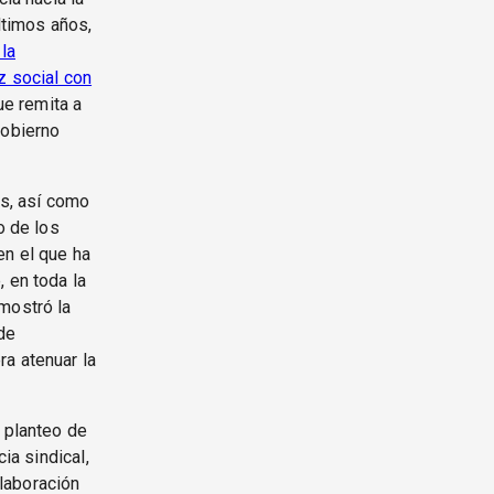
ltimos años,
 la
z social con
ue remita a
Gobierno
os, así como
o de los
en el que ha
 en toda la
mostró la
de
ra atenuar la
l planteo de
ia sindical,
olaboración