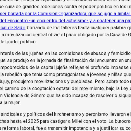
fue cuna de grandes rebeliones contra el poder político en los ú
 ser borrada por la Comisión Organizadora, que se jugó a limitar
del Encuentro -un encuentro del activismo- y a sostener una pa
ocal de Sadir
, borrando de los talleres hasta cualquier palabra q
La movilización central obvió el paso obligado por la Casa de 
el poder político.
l interés de las jujeñas en las comisiones de abusos y femicidi
que se produjo en la jornada de finalización del encuentro en un
mpobrecidos de la capital jujeña reflejan el profundo impasse 
la rebelión que tenía como protagonistas a jóvenes y niñas que,
Jujuy, produjeron movilizaciones y puebladas. Pero sobre todo 
del camino de la cooptación estatal del movimiento, bajo la Ley 
 Violencia de Género que ha sido incapaz de resolver o siquie
a la mujer.
sindicales y políticos del kirchnerismo y peronismo llevaron e
uchas hasta el 2025 para castigar a Milei con el voto. La burocrac
 reforma laboral, fue a transmitir impotencia y a justificar su c