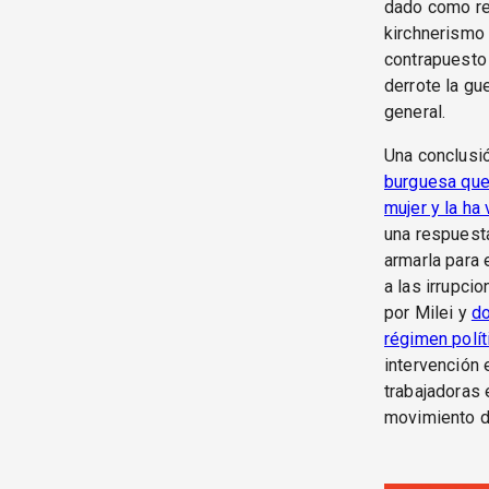
dado como re
kirchnerismo 
contrapuesto 
derrote la gu
general.
Una conclusi
burguesa que 
mujer y la ha 
una respuesta
armarla para 
a las irrupci
por Milei y
do
régimen políti
intervención 
trabajadoras 
movimiento d