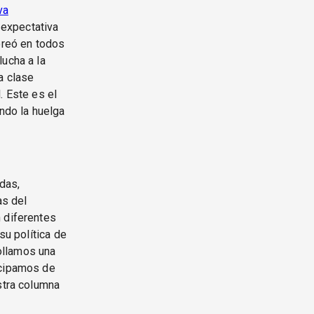
va
l expectativa
oreó en todos
lucha a la
a clase
. Este es el
ando la huelga
das,
as del
n diferentes
su política de
rollamos una
icipamos de
stra columna