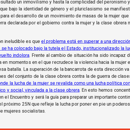
sultado un inmovilismo y hasta la complicidad del peronismo y
que bajo la identidad de género y el pluriclasismo se manifies
para el desarrollo de un movimiento de masas de la mujer que 
erra declarada por el gobierno contra la mujer y la clase obrera
ón ineludible es que
el problema está en superar a una direcció
se ha colocado bajo la tutela el Estado, institucionalizado la lu
vuelto indolora
. Frente al cambio de situación ha sido incapaz de
 en momentos en el que recrudece la violencia hacia la mujer 
esa batalla. La superación de la bancarrota de esta dirección va
ones del conjunto de la clase obrera contra la de guerra de clas
nde la lucha de la mujer se revalida como una lucha política con
co y social, vinculada a la clase obrera
. En esto hemos concent
en el Encuentro y será la guía para preparar un importante cont
el próximo 25N que refleje la lucha por poner en pie un podero
e mujeres socialistas.