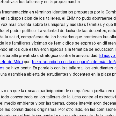
efectiva a los talleres y en la propia marcha.
a fragmentación en términos identitarios propuesta por la Comi
en la disposición de los talleres, el ENM no pudo abstraerse 
 vez más cruenta sobre las mujeres y nuestras familias y que l
tra el poder político. La voluntad de lucha de las docentes, est
de la salud, compañeras de las barriadas que sostienen las oll
e las familiares víctimas de femicidios se expresó en diferent
ndo en los que estuvieron ligados a la temática de educación. 
a batalla privatista estratégica contra la universidad.
El apoyo
eto de Milei
que
fue respondido con la ocupación de más de 6
des
se hizo sentir. En paralelo con los talleres, los estudiantes
una asamblea abierta de estudiantes y docentes en la plaza pr
ntivo es que la escasa participación de compañeras jujeñas en e
todo concentrada en los talleres de la lucha contra el extractiv
el medio ambiente y por las tierras, donde intervinieron decen
e las comunidades originarias. Por otro lado, en las comision
 donde se reflejó la impunidad y el recrudecimiento de la violenc