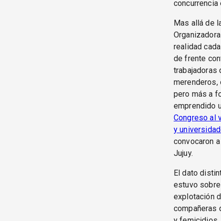
concurrencia 
Mas allá de l
Organizadora 
realidad cada
de frente con
trabajadoras 
merenderos, d
pero más a fo
emprendido un
Congreso al v
y universida
convocaron a 
Jujuy.
El dato disti
estuvo sobre 
explotación d
compañeras d
y femicidios,