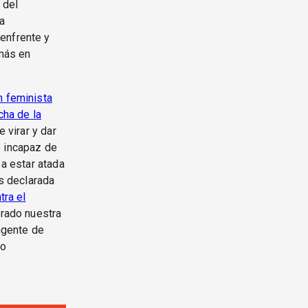
 del
ta
enfrente y
 más en
n feminista
cha de la
 virar y dar
e incapaz de
 a estar atada
es declarada
tra el
rado nuestra
ingente de
so