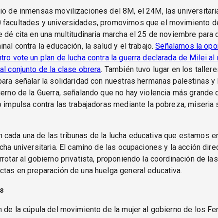
io de inmensas movilizaciones del 8M, el 24M, las universitari
 facultades y universidades, promovimos que el movimiento de
e dé cita en una multitudinaria marcha el 25 de noviembre para d
nal contra la educación, la salud y el trabajo.
Señalamos la opo
tro vote un plan de lucha contra la guerra declarada de Milei a
al conjunto de la clase obrera
. También tuvo lugar en los taller
para señalar la solidaridad con nuestras hermanas palestinas y 
ierno de la Guerra, señalando que no hay violencia más grande q
o impulsa contra las trabajadoras mediante la pobreza, miseria s
 cada una de las tribunas de la lucha educativa que estamos e
ucha universitaria. El camino de las ocupaciones y la acción dire
rrotar al gobierno privatista, proponiendo la coordinación de la
ctas en preparación de una huelga general educativa.
s
n de la cúpula del movimiento de la mujer al gobierno de los F